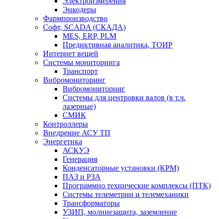
Электроизмерения
Энкодеры
Фармпроизводство
Софт, SCADA (СКАДА)
MES, ERP, PLM
Предиктивная аналитика, ТОИР
Интернет вещей
Системы мониторинга
Транспорт
Вибромониторинг
Вибромониторинг
Системы для центровки валов (в т.ч.
лазерные)
СМИК
Контроллеры
Внедрение АСУ ТП
Энергетика
АСКУЭ
Генерация
Конденсаторные установки (КРМ)
ПАЗ и РЗА
Программно технические комплексы (ПТК)
Системы телеметрии и телемеханики
Трансформаторы
УЗИП, молниезащита, заземление