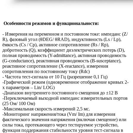
Особенности режимов и функциональности:
- Измерения на переменном и постоянном токе: импеданс (Z/
R), фазовый угол (θDEG/ θRAD), индуктивность (Ls / Lp),
ёмкость (Cs / Cp), активное сопротивление (Rs / Rp),
добротность (Q), коэффициент диэлектрических потерь (D),
полная проводимость (Y-admittance), активная проводимость
(G-conductance), реактивная проводимость (B-susceptance),
реактивное сопротивление (X-reactance), измерения
сопротивления по постоянному току (Rdc)
- Частота тест-сигнала от 10 Гц (разрешение 0,1 Гц)
-Графический режим (одновременное отображение кривых 2-
х параметров – Lin/ LOG)
-Диапазон внутреннего постоянного смещения до ±12 В
-Переключаемый выходной импеданс измерительных портов
(25 Ом/ 100 Ом)
-Максимальная скорость измерений 2,5 мс.
-Мониторинг напряжения/тока (Vm/ Im) для измерения
фактического значения напряжения (включая смещение) или
силы тока, протекающего через тестируемое устройство,
функция поддержания стабильности уровня тест-сигнала в