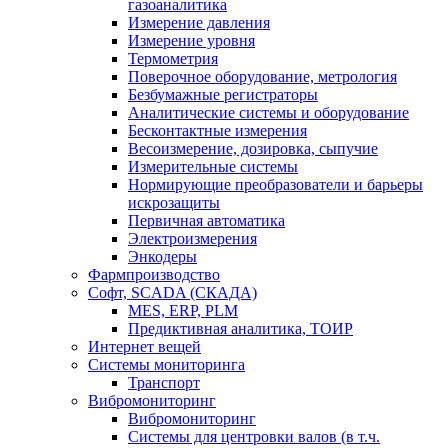
газоаналитика
Измерение давления
Измерение уровня
Термометрия
Поверочное оборудование, метрология
Безбумажные регистраторы
Аналитические системы и оборудование
Бесконтактные измерения
Весоизмерение, дозировка, сыпучие
Измерительные системы
Нормирующие преобразователи и барьеры
искрозащиты
Первичная автоматика
Электроизмерения
Энкодеры
Фармпроизводство
Софт, SCADA (СКАДА)
MES, ERP, PLM
Предиктивная аналитика, ТОИР
Интернет вещей
Системы мониторинга
Транспорт
Вибромониторинг
Вибромониторинг
Системы для центровки валов (в т.ч.