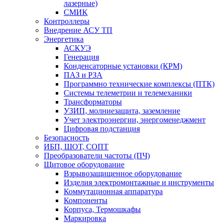
лазерные)
СМИК
Контроллеры
Внедрение АСУ ТП
Энергетика
АСКУЭ
Генерация
Конденсаторные установки (КРМ)
ПАЗ и РЗА
Программно технические комплексы (ПТК)
Системы телеметрии и телемеханики
Трансформаторы
УЗИП, молниезащита, заземление
Учет электроэнергии, энергоменеджмент
Цифровая подстанция
Безопасность
ИБП, ШОТ, СОПТ
Преобразователи частоты (ПЧ)
Щитовое оборудование
Взрывозащищенное оборудование
Изделия электромонтажные и инструменты
Коммутационная аппаратура
Компоненты
Корпуса, Термошкафы
Маркировка