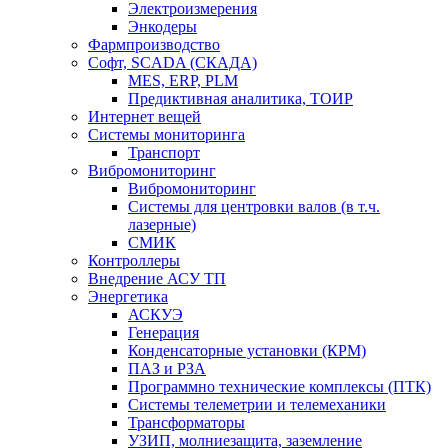
Электроизмерения
Энкодеры
Фармпроизводство
Софт, SCADA (СКАДА)
MES, ERP, PLM
Предиктивная аналитика, ТОИР
Интернет вещей
Системы мониторинга
Транспорт
Вибромониторинг
Вибромониторинг
Системы для центровки валов (в т.ч.
лазерные)
СМИК
Контроллеры
Внедрение АСУ ТП
Энергетика
АСКУЭ
Генерация
Конденсаторные установки (КРМ)
ПАЗ и РЗА
Программно технические комплексы (ПТК)
Системы телеметрии и телемеханики
Трансформаторы
УЗИП, молниезащита, заземление