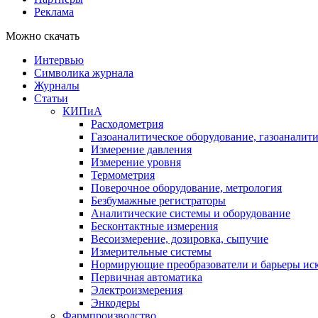
Реклама
Можно скачать
Интервью
Символика журнала
Журналы
Статьи
КИПиА
Расходометрия
Газоаналитическое оборудование, газоаналит
Измерение давления
Измерение уровня
Термометрия
Поверочное оборудование, метрология
Безбумажные регистраторы
Аналитические системы и оборудование
Бесконтактные измерения
Весоизмерение, дозировка, сыпучие
Измерительные системы
Нормирующие преобразователи и барьеры ис
Первичная автоматика
Электроизмерения
Энкодеры
Фармпроизводство