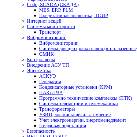
Софт, SCADA (СКАДА)
MES, ERP, PLM
Предиктивная аналитика, ТОИР
Интернет вещей
Системы мониторинга
Транспорт
Вибромониторинг
Вибромониторинг
Системы для центровки валов (в т.ч. лазерные
СМИК
Контроллеры
Внедрение АСУ ТП
Энергетика
АСКУЭ
Генерация
Конденсаторные установки (КРМ)
ПАЗ и РЗА
Программно технические комплексы (ПТК)
Системы телеметрии и телемеханики
Трансформаторы
УЗИП, молниезащита, заземление
Учет электроэнергии, энергоменеджмент
Цифровая подстанция
Безопасность
ИБП, ШОТ, СОПТ