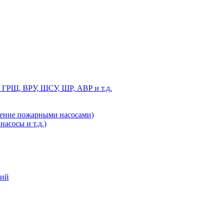
 ГРЩ, ВРУ, ЩСУ, ШР, АВР и т.д.
ление пожарными насосами)
асосы и т.д.)
ний