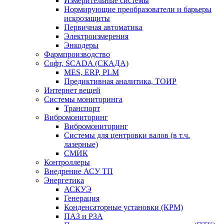
Измерительные системы
Нормирующие преобразователи и барьеры
искрозащиты
Первичная автоматика
Электроизмерения
Энкодеры
Фармпроизводство
Софт, SCADA (СКАДА)
MES, ERP, PLM
Предиктивная аналитика, ТОИР
Интернет вещей
Системы мониторинга
Транспорт
Вибромониторинг
Вибромониторинг
Системы для центровки валов (в т.ч.
лазерные)
СМИК
Контроллеры
Внедрение АСУ ТП
Энергетика
АСКУЭ
Генерация
Конденсаторные установки (КРМ)
ПАЗ и РЗА