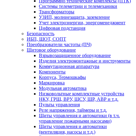
Программно технические комплексы (ПТК)
Системы телеметрии и телемеханики
Трансформаторы
УЗИП, молниезащита, заземление
Учет электроэнергии, энергоменеджмент
Цифровая подстанция
Безопасность
ИБП, ШОТ, СОПТ
Преобразователи частоты (ПЧ)
Щитовое оборудование
Взрывозащищенное оборудование
Изделия электромонтажные и инструменты
Коммутационная аппаратура
Компоненты
Корпуса, Термошкафы
Маркировка
Модульная автоматика
Низковольтные комплектные устройства
НКУ, ГРЩ, ВРУ, ЩСУ, ШР, АВР и т.д.
Пульты управления
Реле напряжения, таймеры и т.д.
Щиты управления и автоматики (в т.ч.
управление пожарными насосами)
Щиты управления и автоматики
(вентиляция, насосы и т.д.)