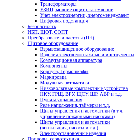
Трансформаторы
УЗИП, молниезащита, заземление
Учет электроэнергии, энергоменеджмент
Цифровая подстанция
Безопасность
ИБП, ШОТ, СОПТ
Преобразователи частоты (ПЧ)
Щитовое оборудование
Взрывозащищенное оборудование
Изделия электромонтажные и инструменты
Коммутационная аппаратура
Компоненты
Корпуса, Термошкафы
Маркировка
Модульная автоматика
Низковольтные комплектные устройства
НКУ, ГРЩ, ВРУ, ЩСУ, ШР, АВР и т.д.
Пульты управления
Реле напряжения, таймеры и т.д.
Щиты управления и автоматики (в т.ч.
управление пожарными насосами)
Щиты управления и автоматики
(вентиляция, насосы и т.д.)
Электроустановочные изделия
Приводы, сервотехника