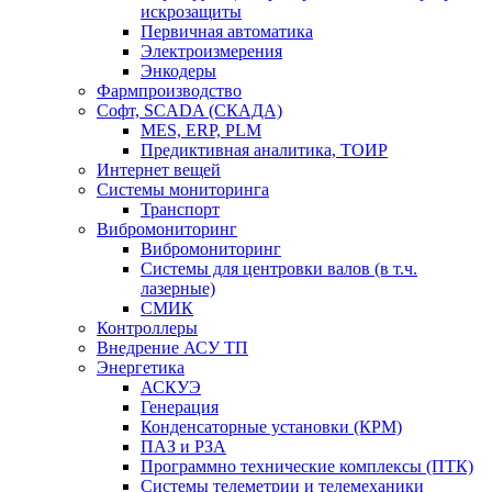
искрозащиты
Первичная автоматика
Электроизмерения
Энкодеры
Фармпроизводство
Софт, SCADA (СКАДА)
MES, ERP, PLM
Предиктивная аналитика, ТОИР
Интернет вещей
Системы мониторинга
Транспорт
Вибромониторинг
Вибромониторинг
Системы для центровки валов (в т.ч.
лазерные)
СМИК
Контроллеры
Внедрение АСУ ТП
Энергетика
АСКУЭ
Генерация
Конденсаторные установки (КРМ)
ПАЗ и РЗА
Программно технические комплексы (ПТК)
Системы телеметрии и телемеханики