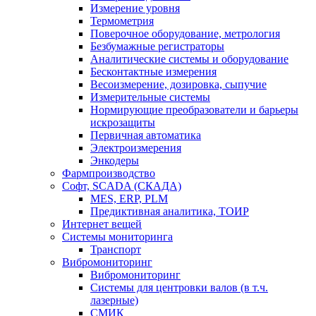
Измерение уровня
Термометрия
Поверочное оборудование, метрология
Безбумажные регистраторы
Аналитические системы и оборудование
Бесконтактные измерения
Весоизмерение, дозировка, сыпучие
Измерительные системы
Нормирующие преобразователи и барьеры
искрозащиты
Первичная автоматика
Электроизмерения
Энкодеры
Фармпроизводство
Софт, SCADA (СКАДА)
MES, ERP, PLM
Предиктивная аналитика, ТОИР
Интернет вещей
Системы мониторинга
Транспорт
Вибромониторинг
Вибромониторинг
Системы для центровки валов (в т.ч.
лазерные)
СМИК