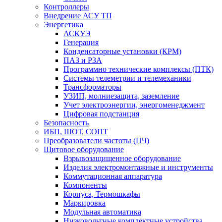
Контроллеры
Внедрение АСУ ТП
Энергетика
АСКУЭ
Генерация
Конденсаторные установки (КРМ)
ПАЗ и РЗА
Программно технические комплексы (ПТК)
Системы телеметрии и телемеханики
Трансформаторы
УЗИП, молниезащита, заземление
Учет электроэнергии, энергоменеджмент
Цифровая подстанция
Безопасность
ИБП, ШОТ, СОПТ
Преобразователи частоты (ПЧ)
Щитовое оборудование
Взрывозащищенное оборудование
Изделия электромонтажные и инструменты
Коммутационная аппаратура
Компоненты
Корпуса, Термошкафы
Маркировка
Модульная автоматика
Низковольтные комплектные устройства