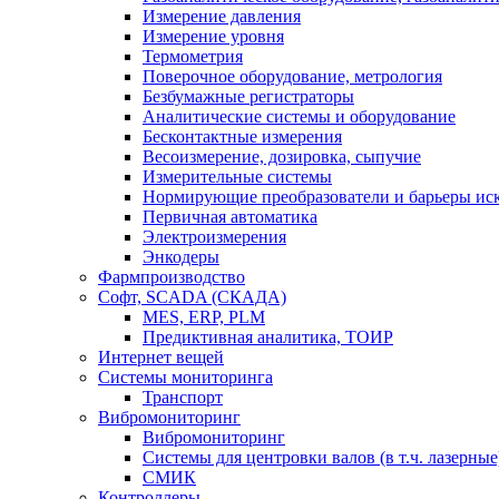
Измерение давления
Измерение уровня
Термометрия
Поверочное оборудование, метрология
Безбумажные регистраторы
Аналитические системы и оборудование
Бесконтактные измерения
Весоизмерение, дозировка, сыпучие
Измерительные системы
Нормирующие преобразователи и барьеры ис
Первичная автоматика
Электроизмерения
Энкодеры
Фармпроизводство
Софт, SCADA (СКАДА)
MES, ERP, PLM
Предиктивная аналитика, ТОИР
Интернет вещей
Системы мониторинга
Транспорт
Вибромониторинг
Вибромониторинг
Системы для центровки валов (в т.ч. лазерные
СМИК
Контроллеры