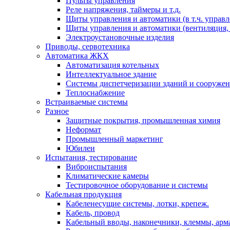
Пульты управления
Реле напряжения, таймеры и т.д.
Щиты управления и автоматики (в т.ч. управ
Щиты управления и автоматики (вентиляция, н
Электроустановочные изделия
Приводы, сервотехника
Автоматика ЖКХ
Автоматизация котельных
Интеллектуальное здание
Системы диспетчеризации зданий и сооруже
Теплоснабжение
Встраиваемые системы
Разное
Защитные покрытия, промышленная химия
Неформат
Промышленный маркетинг
Юбилеи
Испытания, тестирование
Виброиспытания
Климатические камеры
Тестировочное оборудование и системы
Кабельная продукция
Кабеленесущие системы, лотки, крепеж.
Кабель, провод
Кабельный вводы, наконечники, клеммы, арм