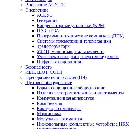
Внедрение АСУ ТП
Энергетика
АСКУЭ
Генерация
Конденсаторные установки (КРМ)
ПАЗ и РЗА
Программно технические комплексы (ПТК)
Системы телеметрии и телемеханики
Трансформаторы
УЗИП, молниезащита, заземление
Учет электроэнергии, энергоменеджмент
Цифровая подстанция
Безопасность
ИБП, ШОТ, СОПТ
Преобразователи частоты (ПЧ)
Щитовое оборудование
Взрывозащищенное оборудование
Изделия электромонтажные и инструменты
Коммутационная аппаратура
Компоненты
Корпуса, Термошкафы
Маркировка
Модульная автоматика
Низковольтные комплектные устройства НКУ,