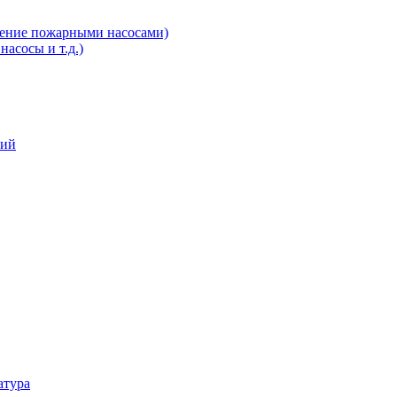
ление пожарными насосами)
асосы и т.д.)
ний
атура