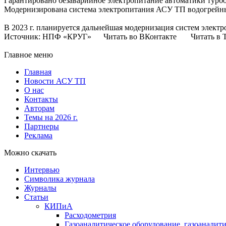
Гарантировано безаварийное электропитание автоматики турб
Модернизирована система электропитания АСУ ТП водогрейных
В 2023 г. планируется дальнейшая модернизация систем элект
Источник: НПФ «КРУГ» Читать во ВКонтакте Читать в Т
Главное меню
Главная
Новости АСУ ТП
О нас
Контакты
Авторам
Темы на 2026 г.
Партнеры
Реклама
Можно скачать
Интервью
Символика журнала
Журналы
Статьи
КИПиА
Расходометрия
Газоаналитическое оборудование, газоаналит