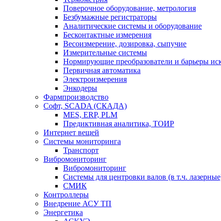
Поверочное оборудование, метрология
Безбумажные регистраторы
Аналитические системы и оборудование
Бесконтактные измерения
Весоизмерение, дозировка, сыпучие
Измерительные системы
Нормирующие преобразователи и барьеры ис
Первичная автоматика
Электроизмерения
Энкодеры
Фармпроизводство
Софт, SCADA (СКАДА)
MES, ERP, PLM
Предиктивная аналитика, ТОИР
Интернет вещей
Системы мониторинга
Транспорт
Вибромониторинг
Вибромониторинг
Системы для центровки валов (в т.ч. лазерные
СМИК
Контроллеры
Внедрение АСУ ТП
Энергетика