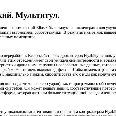
кий. Мультитул.
ленных помещений Elios 3 была задумана инженерами для улучш
 области автономной робототехники. В результате на рынок выш
шленных помещений.
переработан. Все семейство квадрокоптеров Flyabilty использую
 из этих отраслей имеет свои уникальные потребности и возм
ристики дрона и им не нужны необработанные данные, которые 
оторый может помочь выявлять дефекты. Чтобы помочь отраслям
ios 3 максимально гибким, спроектировав его с нуля как модульн
я новых датчиков и аксессуаров), так и программного обеспечен
й смартфон. Он может решать задачи, соответствующие потребно
латформа, которая дает вам больше ситуационной осведомленнос
ащен уникальным запатентованным полетным контроллером Flyabil