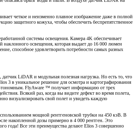
е опасаясь брызг воды и пыли. В воздухе датчик LiDAR на
ечивает четкое и неизменно плавное изображение даже в полной
укцию защитного кожуха, чтобы обеспечить беспрепятственное
реработанной системы освещения. Камера 4K обеспечивает
ой наклонного освещения, которая выдает до 16 000 люмен
ешение, способное удовлетворить потребности самых разных
.
, датчик LiDAR и модульная полезная нагрузка. Но есть то, что
s 3 в уникальное решение для осмотра и картографирования
автономным. FlyAware ™ получает информацию от трех
йствия. Всякий раз, когда вы видите дефект во время полета,
енно визуализировать свой полет и увидеть каждую
использованием мощной рентгеновской трубки на 450 кэВ. В
осле накопленной дозы примерно в 4 000 рентген. Это
ого года! Все эти преимущества делают Elios 3 совершенно