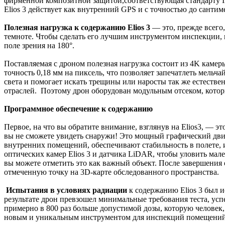
фирменной композитной защитой,соответствующая стандарту IP
Elios 3 действует как внутренний GPS и с точностью до санти
Полезная нагрузка к содержанию Elios 3
— это, прежде всего
темноте. Чтобы сделать его лучшим инструментом инспекции,
поле зрения на 180°.
Поставляемая с дроном полезная нагрузка состоит из 4K каме
точность 0,18 мм на пиксель, что позволяет запечатлеть мель
света и помогает искать трещины или наросты так же естествен
отраслей. Поэтому дрон оборудован модульным отсеком, кото
Программное обеспечение к содержанию
Первое, на что вы обратите внимание, взглянув на Elios3, — э
вы не сможете увидеть снаружи! Это мощный графический дви
внутренних помещений, обеспечивают стабильность в полете,
оптических камер Elios 3 и датчика LiDAR, чтобы уловить мале
вы можете отметить это как важный объект. После завершения 
отмеченную точку на 3D-карте обследованного пространства.
Испытания в условиях радиации
к содержанию Elios 3 был 
результате дрон превзошел минимальные требования теста, усп
примерно в 800 раз больше допустимой дозы, которую человек,
новым и уникальным инструментом для инспекций помещений