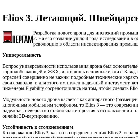
Elios 3. Летающий. Швейцарс
Разработка нового дрона для инспекций промыш
2. На его создание ушло 4 года исследований в
революцию в области инспектирования промы
Универсальность
Вопрос универсальности использования дрона был основательно 
горнодобывающей и ЖКХ, и это лишь основные из них. Каждая
отраслей совершенно не важны подробные технические характе
своих заводов, и для этого им нужен надежный инструмент, к
инженеры Flyability сосредоточились на том, чтобы сделать El
Модульность нового дрона касается как аппаратного (размещени
кнопочным мобильным телефоном, то Elios 3 — это современны
надежная, невероятно стабильная и простая в использовании п
онлайн 3D-картированию.
Устойчивость к столкновениям
К содержанию Elios 3, как и его предшественник Elios 2, осн