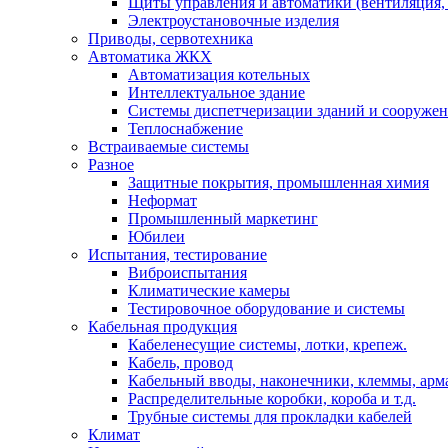
Щиты управления и автоматики (вентиляция, н
Электроустановочные изделия
Приводы, сервотехника
Автоматика ЖКХ
Автоматизация котельных
Интеллектуальное здание
Системы диспетчеризации зданий и сооруже
Теплоснабжение
Встраиваемые системы
Разное
Защитные покрытия, промышленная химия
Неформат
Промышленный маркетинг
Юбилеи
Испытания, тестирование
Виброиспытания
Климатические камеры
Тестировочное оборудование и системы
Кабельная продукция
Кабеленесущие системы, лотки, крепеж.
Кабель, провод
Кабельный вводы, наконечники, клеммы, арм
Распределительные коробки, короба и т.д.
Трубные системы для прокладки кабелей
Климат