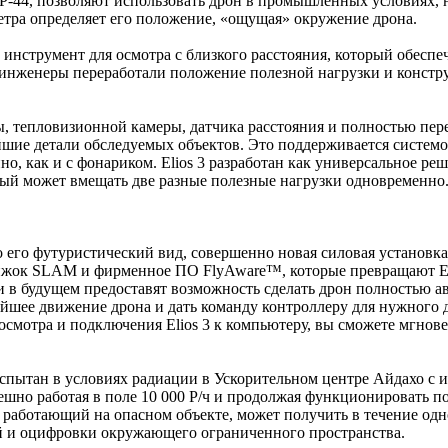
-44, позволяют использовать дрон в промышленных условиях, н
метра определяет его положение, «ощущая» окружение дрона.
, инструмент для осмотра с близкого расстояния, который обесп
 инженеры переработали положение полезной нагрузки и констр
ры, тепловизионной камеры, датчика расстояния и полностью пе
чайшие детали обследуемых объектов. Это поддерживается систем
но, как и с фонариком. Elios 3 разработан как универсальное р
рый может вмещать две разные полезные нагрузки одновременно
то его футуристический вид, совершенно новая силовая установка
жок SLAM и фирменное ПО FlyAware™, которые превращают Elio
 и в будущем предоставят возможность сделать дрон полностью 
йшее движение дрона и дать команду контроллеру для нужного де
осмотра и подключения Elios 3 к компьютеру, вы сможете мгнов
испытан в условиях радиации в Ускорительном центре Айдахо с 
ешно работая в поле 10 000 Р/ч и продолжая функционировать п
 работающий на опасном объекте, может получить в течение одн
 и оцифровки окружающего ограниченного пространства.