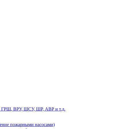
 ГРЩ, ВРУ, ЩСУ, ШР, АВР и т.д.
ление пожарными насосами)