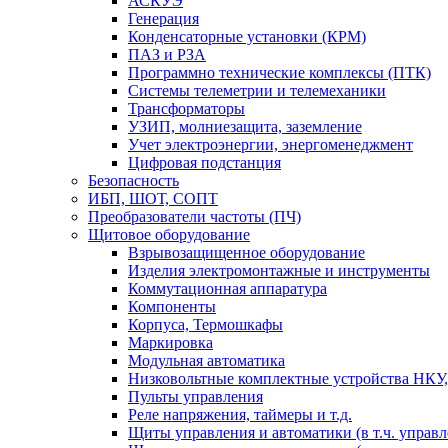
АСКУЭ
Генерация
Конденсаторные установки (КРМ)
ПАЗ и РЗА
Программно технические комплексы (ПТК)
Системы телеметрии и телемеханики
Трансформаторы
УЗИП, молниезащита, заземление
Учет электроэнергии, энергоменеджмент
Цифровая подстанция
Безопасность
ИБП, ШОТ, СОПТ
Преобразователи частоты (ПЧ)
Щитовое оборудование
Взрывозащищенное оборудование
Изделия электромонтажные и инструменты
Коммутационная аппаратура
Компоненты
Корпуса, Термошкафы
Маркировка
Модульная автоматика
Низковольтные комплектные устройства НКУ,
Пульты управления
Реле напряжения, таймеры и т.д.
Щиты управления и автоматики (в т.ч. управ