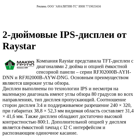
Реклама. ООО "АНАЛИТИК-ТС" ИНН 7719025656
2-дюймовые IPS-дисплеи от
Raystar
Компания Raystar представила TFT-дисплеи с
диагоналями 2 дюйма и опцией ёмкостной
сенсорной панели – серии RFJ02000B-AYH-
DNN и RFJ02000B-AYW-DNG. Основным преимуществом
являются широкие углы обзора.
Дисплеи выполнены по технологии IPS и несмотря на
маленькую диагональ имеют углы обзора 80 градусов во всех
направлениях, тип дисплея пропускающий. Соотношение
сторон дисплея 3:4 и поддерживаемое разрешение 240 × 320,
при габаритах 38,8 × 52,3 мм видимая область составляет 31,4
× 41,6 мм. Также дисплеи обладают достаточно высокой
контрастностью 800:1. Дополнительной опцией у дисплея
является ёмкостной тачпад с I2 C интерфейсом и
распознающим одиночное касание.