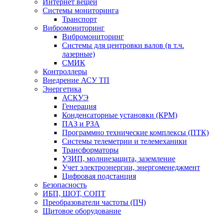
Интернет вещей
Системы мониторинга
Транспорт
Вибромониторинг
Вибромониторинг
Системы для центровки валов (в т.ч.
лазерные)
СМИК
Контроллеры
Внедрение АСУ ТП
Энергетика
АСКУЭ
Генерация
Конденсаторные установки (КРМ)
ПАЗ и РЗА
Программно технические комплексы (ПТК)
Системы телеметрии и телемеханики
Трансформаторы
УЗИП, молниезащита, заземление
Учет электроэнергии, энергоменеджмент
Цифровая подстанция
Безопасность
ИБП, ШОТ, СОПТ
Преобразователи частоты (ПЧ)
Щитовое оборудование