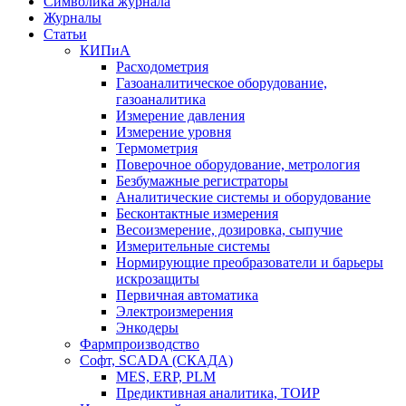
Символика журнала
Журналы
Статьи
КИПиА
Расходометрия
Газоаналитическое оборудование,
газоаналитика
Измерение давления
Измерение уровня
Термометрия
Поверочное оборудование, метрология
Безбумажные регистраторы
Аналитические системы и оборудование
Бесконтактные измерения
Весоизмерение, дозировка, сыпучие
Измерительные системы
Нормирующие преобразователи и барьеры
искрозащиты
Первичная автоматика
Электроизмерения
Энкодеры
Фармпроизводство
Софт, SCADA (СКАДА)
MES, ERP, PLM
Предиктивная аналитика, ТОИР