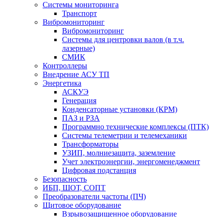
Системы мониторинга
Транспорт
Вибромониторинг
Вибромониторинг
Системы для центровки валов (в т.ч.
лазерные)
СМИК
Контроллеры
Внедрение АСУ ТП
Энергетика
АСКУЭ
Генерация
Конденсаторные установки (КРМ)
ПАЗ и РЗА
Программно технические комплексы (ПТК)
Системы телеметрии и телемеханики
Трансформаторы
УЗИП, молниезащита, заземление
Учет электроэнергии, энергоменеджмент
Цифровая подстанция
Безопасность
ИБП, ШОТ, СОПТ
Преобразователи частоты (ПЧ)
Щитовое оборудование
Взрывозащищенное оборудование