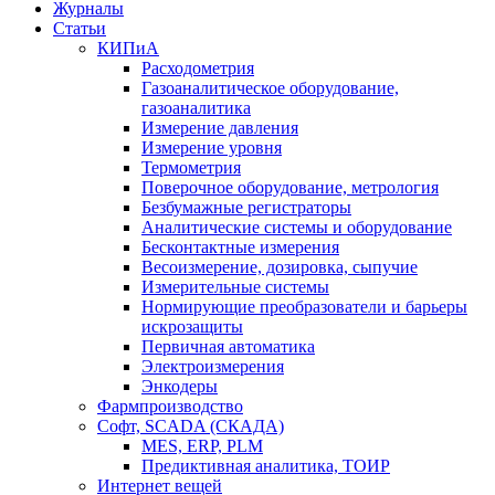
Журналы
Статьи
КИПиА
Расходометрия
Газоаналитическое оборудование,
газоаналитика
Измерение давления
Измерение уровня
Термометрия
Поверочное оборудование, метрология
Безбумажные регистраторы
Аналитические системы и оборудование
Бесконтактные измерения
Весоизмерение, дозировка, сыпучие
Измерительные системы
Нормирующие преобразователи и барьеры
искрозащиты
Первичная автоматика
Электроизмерения
Энкодеры
Фармпроизводство
Софт, SCADA (СКАДА)
MES, ERP, PLM
Предиктивная аналитика, ТОИР
Интернет вещей