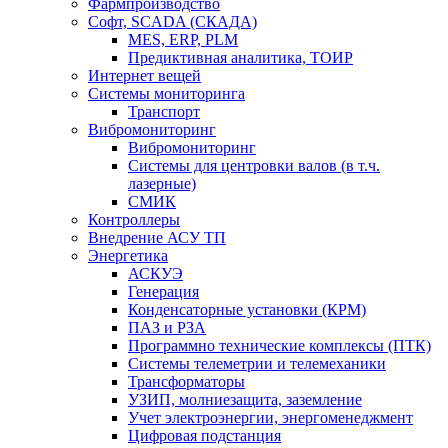
Фармпроизводство
Софт, SCADA (СКАДА)
MES, ERP, PLM
Предиктивная аналитика, ТОИР
Интернет вещей
Системы мониторинга
Транспорт
Вибромониторинг
Вибромониторинг
Системы для центровки валов (в т.ч.
лазерные)
СМИК
Контроллеры
Внедрение АСУ ТП
Энергетика
АСКУЭ
Генерация
Конденсаторные установки (КРМ)
ПАЗ и РЗА
Программно технические комплексы (ПТК)
Системы телеметрии и телемеханики
Трансформаторы
УЗИП, молниезащита, заземление
Учет электроэнергии, энергоменеджмент
Цифровая подстанция