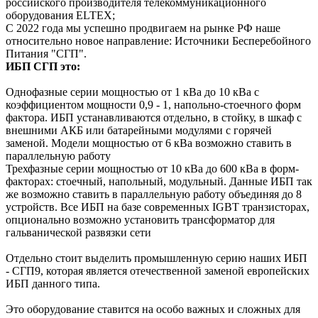
российского производителя телекоммуникационного
оборудования ELTEX;
С 2022 года мы успешно продвигаем на рынке РФ наше
относительно новое направление: Источники Бесперебойного
Питания "СГП".
ИБП СГП это:
Однофазные серии мощностью от 1 кВа до 10 кВа с
коэффициентом мощности 0,9 - 1, напольно-стоечного форм
фактора. ИБП устанавливаются отдельно, в стойку, в шкаф с
внешними АКБ или батарейными модулями с горячей
заменой. Модели мощностью от 6 кВа возможно ставить в
параллельную работу
Трехфазные серии мощностью от 10 кВа до 600 кВа в форм-
факторах: стоечный, напольный, модульный. Данные ИБП так
же возможно ставить в параллельную работу объединяя до 8
устройств. Все ИБП на базе современных IGBT транзисторах,
опционально возможно установить трансформатор для
гальванической развязки сети
Отдельно стоит выделить промышленную серию наших ИБП
- СГП9, которая является отечественной заменой европейских
ИБП данного типа.
Это оборудование ставится на особо важных и сложных для