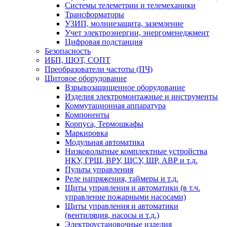
Системы телеметрии и телемеханики
Трансформаторы
УЗИП, молниезащита, заземление
Учет электроэнергии, энергоменеджмент
Цифровая подстанция
Безопасность
ИБП, ШОТ, СОПТ
Преобразователи частоты (ПЧ)
Щитовое оборудование
Взрывозащищенное оборудование
Изделия электромонтажные и инструменты
Коммутационная аппаратура
Компоненты
Корпуса, Термошкафы
Маркировка
Модульная автоматика
Низковольтные комплектные устройства
НКУ, ГРЩ, ВРУ, ЩСУ, ШР, АВР и т.д.
Пульты управления
Реле напряжения, таймеры и т.д.
Щиты управления и автоматики (в т.ч.
управление пожарными насосами)
Щиты управления и автоматики
(вентиляция, насосы и т.д.)
Электроустановочные изделия