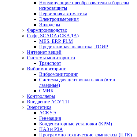
Нормирующие преобразователи и барьеры
искрозащиты
Первичная автоматика
Электроизмерения
Энкодеры
Фармпроизводство
Софт, SCADA (СКАДА)
MES, ERP, PLM
Предиктивная аналитика, ТОИР
Интернет вещей
Системы мониторинга
Транспорт
Вибромониторинг
Вибромониторинг
Системы для центровки валов (в т.ч.
лазерные)
СМИК
Контроллеры
Внедрение АСУ ТП
Энергетика
АСКУЭ
Генерация
Конденсаторные установки (КРМ)
ПАЗ и РЗА
Программно технические комплексы (ПТК)