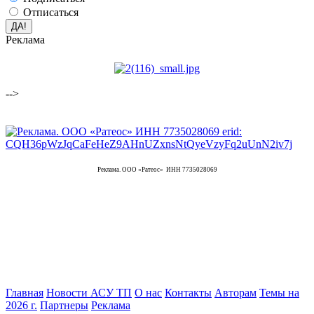
Отписаться
Реклама
-->
Реклама. ООО «Ратеос» ИНН 7735028069
Главная
Новости АСУ ТП
О нас
Контакты
Авторам
Темы на
2026 г.
Партнеры
Реклама