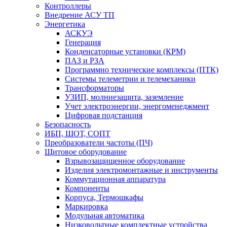
Контроллеры
Внедрение АСУ ТП
Энергетика
АСКУЭ
Генерация
Конденсаторные установки (КРМ)
ПАЗ и РЗА
Программно технические комплексы (ПТК)
Системы телеметрии и телемеханики
Трансформаторы
УЗИП, молниезащита, заземление
Учет электроэнергии, энергоменеджмент
Цифровая подстанция
Безопасность
ИБП, ШОТ, СОПТ
Преобразователи частоты (ПЧ)
Щитовое оборудование
Взрывозащищенное оборудование
Изделия электромонтажные и инструменты
Коммутационная аппаратура
Компоненты
Корпуса, Термошкафы
Маркировка
Модульная автоматика
Низковольтные комплектные устройства