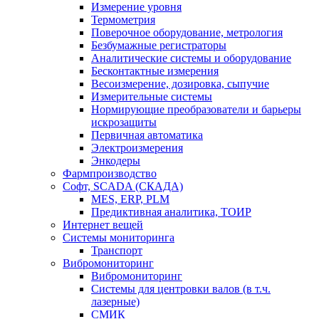
Измерение уровня
Термометрия
Поверочное оборудование, метрология
Безбумажные регистраторы
Аналитические системы и оборудование
Бесконтактные измерения
Весоизмерение, дозировка, сыпучие
Измерительные системы
Нормирующие преобразователи и барьеры
искрозащиты
Первичная автоматика
Электроизмерения
Энкодеры
Фармпроизводство
Софт, SCADA (СКАДА)
MES, ERP, PLM
Предиктивная аналитика, ТОИР
Интернет вещей
Системы мониторинга
Транспорт
Вибромониторинг
Вибромониторинг
Системы для центровки валов (в т.ч.
лазерные)
СМИК