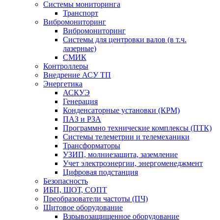
Системы мониторинга
Транспорт
Вибромониторинг
Вибромониторинг
Системы для центровки валов (в т.ч.
лазерные)
СМИК
Контроллеры
Внедрение АСУ ТП
Энергетика
АСКУЭ
Генерация
Конденсаторные установки (КРМ)
ПАЗ и РЗА
Программно технические комплексы (ПТК)
Системы телеметрии и телемеханики
Трансформаторы
УЗИП, молниезащита, заземление
Учет электроэнергии, энергоменеджмент
Цифровая подстанция
Безопасность
ИБП, ШОТ, СОПТ
Преобразователи частоты (ПЧ)
Щитовое оборудование
Взрывозащищенное оборудование