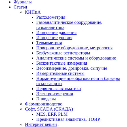
Журналы
Статьи
КИПиА
Расходометрия
Газоаналитическое оборудование,
газоаналитика
Измерение давления
Измерение уровня
Термометрия
Поверочное оборудование, метрология
Безбумажные регистраторы
Аналитические системы и оборудование
Бесконтактные измерения
Весоизмерение, дозировка, сыпучие
Измерительные системы
Нормирующие преобразователи и барьеры
искрозащиты
Первичная автоматика
Электроизмерения
Энкодеры
Фармпроизводство
Софт, SCADA (СКАДА)
MES, ERP, PLM
Предиктивная аналитика, ТОИР
Интернет вещей