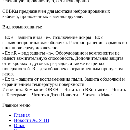
ленточную, проволочную, сетчатую броню.
СВВКм предназначен для монтажа небронированных
кабелей, проложенных в металлорукаве.
Вид взрывозащиты:
- Eх e – защита вида «е». Исключение искры - Ех d –
взрывонепроницаемая оболочка. Распространение взрывов во
внешнюю среду исключено.
- Ех nR – вид защиты «n». Оборудование и компоненты не
имеют зажигательную способность. Дополнительная защита
от искровых и дуговых разрядов, а также нагретых
поверхностей. R – для оболочек с ограниченным пропуском
газов.
- Ex ta – защита от воспламенения пыли. Защита оболочкой и
ограничением температуры поверхности.
Источник: Компания ОВЕН Читать во ВКонтакте Читать
в Телеграме Читать в Дзен.Новости Читать в Макс
Главное меню
Главная
Новости АСУ ТП
О нас