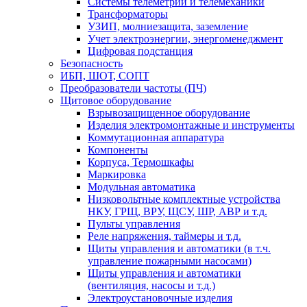
Системы телеметрии и телемеханики
Трансформаторы
УЗИП, молниезащита, заземление
Учет электроэнергии, энергоменеджмент
Цифровая подстанция
Безопасность
ИБП, ШОТ, СОПТ
Преобразователи частоты (ПЧ)
Щитовое оборудование
Взрывозащищенное оборудование
Изделия электромонтажные и инструменты
Коммутационная аппаратура
Компоненты
Корпуса, Термошкафы
Маркировка
Модульная автоматика
Низковольтные комплектные устройства
НКУ, ГРЩ, ВРУ, ЩСУ, ШР, АВР и т.д.
Пульты управления
Реле напряжения, таймеры и т.д.
Щиты управления и автоматики (в т.ч.
управление пожарными насосами)
Щиты управления и автоматики
(вентиляция, насосы и т.д.)
Электроустановочные изделия