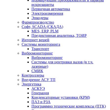
Нормирующие преобразователи и барьеры
искрозащиты
Первичная автоматика
Электроизмерения
Энкодеры
Фармпроизводство
Софт, SCADA (СКАДА)
MES, ERP, PLM
Предиктивная аналитика, ТОИР
Интернет вещей
Системы мониторинга
Транспорт
Вибромониторинг
Вибромониторинг
Системы для центровки валов (в т.ч.
лазерные)
СМИК
Контроллеры
Внедрение АСУ ТП
Энергетика
АСКУЭ
Генерация
Конденсаторные установки (КРМ)
ПАЗ и РЗА
Программно технические комплексы (ПТК)