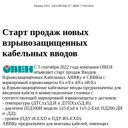
Реклама. ООО "АНАЛИТИК-ТС" ИНН 7719025656
Старт продаж новых
взрывозащищенных
кабельных вводов
С 5 сентября 2022 года компания ОВЕН
объявляет старт продаж Вводов
Взрывозащищённых Кабельных АВВКу и СВВКм с
маркировкой взрывозащиты Ex e/Ex d/Ex nR/Ex
ta.Взрывозащищённые кабельные вводы предназначены для
введения кабеля в коммутационные головки с
соответствующей маркировкой взрывозащиты у датчиков:
- температуры (ДТСхх5Д.И и ДТПХхх5Д.И);
- давления (ПД100И модели 1х5-Exd и 1х5-2-Exd; ПД200-ДИ
и -ДД);
- уровня (ПДУ-И-EXD и ПДУ-RS-EXD).
АВВКу предназначен для монтажа кабелей, имеющих