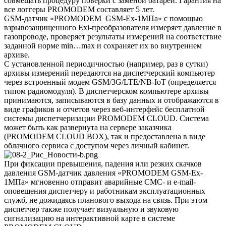
совмещать процедуру поверки с заменой батареи. Гарантия на
все логгеры PROMODEM составляет 5 лет.
GSM-датчик «PROMODEM GSM-Ex-1МПа» с помощью
взрывозащищенного Exi-преобразователя измеряет давление в
газопроводе, проверяет результаты измерений на соответствие
заданной норме min…max и сохраняет их во внутреннем
архиве.
С установленной периодичностью (например, раз в сутки)
архивы измерений передаются на диспетчерский компьютер
через встроенный модем GSM/3G/LTE/NB-IoT (определяется
типом радиомодуля). В диспетчерском компьютере архивы
принимаются, записываются в базу данных и отображаются в
виде графиков и отчетов через веб-интерфейс бесплатной
системы диспетчеризации PROMODEM CLOUD. Система
может быть как развернута на сервере заказчика
(PROMODEM CLOUD BOX), так и предоставлена в виде
облачного сервиса с доступом через личный кабинет.
При фиксации превышения, падения или резких скачков
давления GSM-датчик давления «PROMODEM GSM-Ex-
1МПа» мгновенно отправит аварийные СМС- и e-mail-
оповещения диспетчеру и работникам эксплуатационных
служб, не дожидаясь планового выхода на связь. При этом
диспетчер также получает визуальную и звуковую
сигнализацию на интерактивной карте в системе