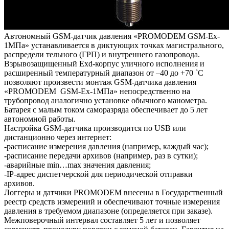
Автономный GSM-датчик давления «PROMODEM GSM-Ex-
1МПа» устанавливается в диктующих точках магистрального,
распредели тельного (ГРП) и внутреннего газопровода.
Взрывозащищенный Exd-корпус уличного исполнения и
расширенный температурный диапазон от –40 до +70 ˚С
позволяют произвести монтаж GSM-датчика давления
«PROMODEM GSM-Ex-1МПа» непосредственно на
трубопровод аналогично установке обычного манометра.
Батарея с малым током саморазряда обеспечивает до 5 лет
автономной работы.
Настройка GSM-датчика производится по USB или
дистанционно через интернет:
-расписание измерения давления (например, каждый час);
-расписание передачи архивов (например, раз в сутки);
-аварийные min…max значения давления;
-IP-адрес диспетчерской для периодической отправки
архивов.
Логгеры и датчики PROMODEM внесены в Государственный
реестр средств измерений и обеспечивают точные измерения
давления в требуемом диапазоне (определяется при заказе).
Межповерочный интервал составляет 5 лет и позволяет