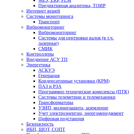
MES, ERP, PLM
Предиктивная аналитика, ТОИР
Интернет вещей
Системы мониторинга
Транспорт
Вибромониторинг
Вибромониторинг
Системы для центровки валов (в т.ч.
лазерные)
СМИК
Контроллеры
Внедрение АСУ ТП
Энергетика
АСКУЭ
Генерация
Конденсаторные установки (КРМ)
ПАЗ и РЗА
Программно технические комплексы (ПТК)
Системы телеметрии и телемеханики
Трансформаторы
УЗИП, молниезащита, заземление
Учет электроэнергии, энергоменеджмент
Цифровая подстанция
Безопасность
ИБП, ШОТ, СОПТ