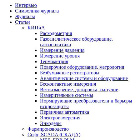
Интервью
Символика журнала
Журналы
Статьи
КИПиА
Расходометрия
Газоаналитическое оборудование,
газоаналитика
Измерение давления
Измерение уровня
Термометрия
Поверочное оборудование, метрология
Безбумажные регистраторы
Аналитические системы и оборудование
Бесконтактные измерения
Весоизмерение, дозировка, сыпучие
Измерительные системы
Нормирующие преобразователи и барьеры
искрозащиты
Первичная автоматика
Электроизмерения
Энкодеры
Фармпроизводство
Софт, SCADA (СКАДА)