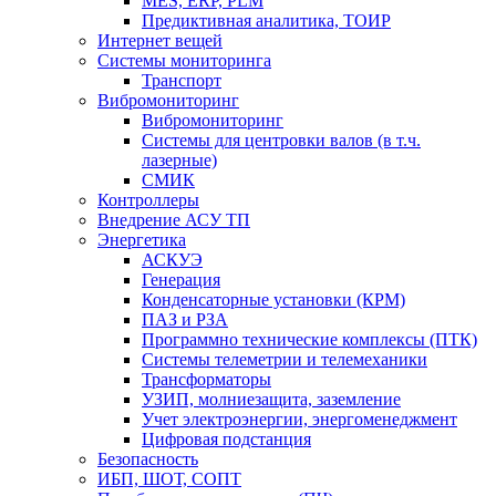
MES, ERP, PLM
Предиктивная аналитика, ТОИР
Интернет вещей
Системы мониторинга
Транспорт
Вибромониторинг
Вибромониторинг
Системы для центровки валов (в т.ч.
лазерные)
СМИК
Контроллеры
Внедрение АСУ ТП
Энергетика
АСКУЭ
Генерация
Конденсаторные установки (КРМ)
ПАЗ и РЗА
Программно технические комплексы (ПТК)
Системы телеметрии и телемеханики
Трансформаторы
УЗИП, молниезащита, заземление
Учет электроэнергии, энергоменеджмент
Цифровая подстанция
Безопасность
ИБП, ШОТ, СОПТ