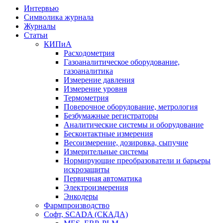
Интервью
Символика журнала
Журналы
Статьи
КИПиА
Расходометрия
Газоаналитическое оборудование,
газоаналитика
Измерение давления
Измерение уровня
Термометрия
Поверочное оборудование, метрология
Безбумажные регистраторы
Аналитические системы и оборудование
Бесконтактные измерения
Весоизмерение, дозировка, сыпучие
Измерительные системы
Нормирующие преобразователи и барьеры
искрозащиты
Первичная автоматика
Электроизмерения
Энкодеры
Фармпроизводство
Софт, SCADA (СКАДА)