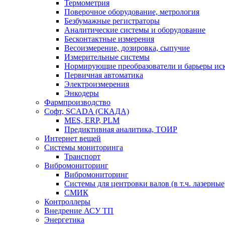
Термометрия
Поверочное оборудование, метрология
Безбумажные регистраторы
Аналитические системы и оборудование
Бесконтактные измерения
Весоизмерение, дозировка, сыпучие
Измерительные системы
Нормирующие преобразователи и барьеры ис
Первичная автоматика
Электроизмерения
Энкодеры
Фармпроизводство
Софт, SCADA (СКАДА)
MES, ERP, PLM
Предиктивная аналитика, ТОИР
Интернет вещей
Системы мониторинга
Транспорт
Вибромониторинг
Вибромониторинг
Системы для центровки валов (в т.ч. лазерные
СМИК
Контроллеры
Внедрение АСУ ТП
Энергетика