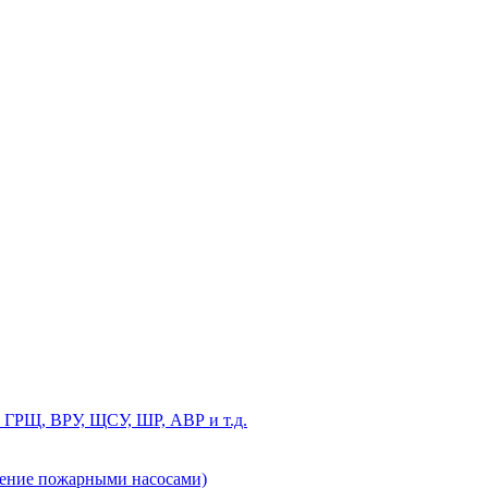
 ГРЩ, ВРУ, ЩСУ, ШР, АВР и т.д.
ление пожарными насосами)