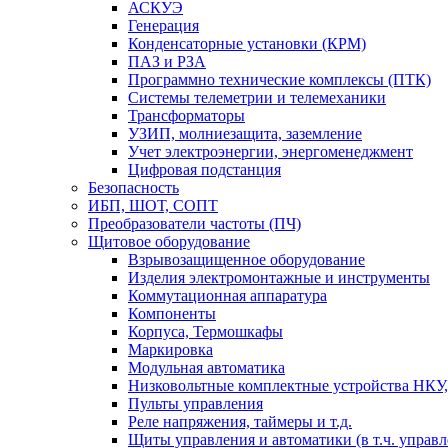
АСКУЭ
Генерация
Конденсаторные установки (КРМ)
ПАЗ и РЗА
Программно технические комплексы (ПТК)
Системы телеметрии и телемеханики
Трансформаторы
УЗИП, молниезащита, заземление
Учет электроэнергии, энергоменеджмент
Цифровая подстанция
Безопасность
ИБП, ШОТ, СОПТ
Преобразователи частоты (ПЧ)
Щитовое оборудование
Взрывозащищенное оборудование
Изделия электромонтажные и инструменты
Коммутационная аппаратура
Компоненты
Корпуса, Термошкафы
Маркировка
Модульная автоматика
Низковольтные комплектные устройства НКУ,
Пульты управления
Реле напряжения, таймеры и т.д.
Щиты управления и автоматики (в т.ч. управ