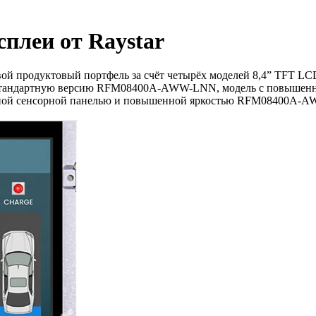
сплеи от Raystar
вой продуктовый портфель за счёт четырёх моделей 8,4” TFT L
ь стандартную версию RFM08400A-AWW-LNN, модель с повышен
ой сенсорной панелью и повышенной яркостью RFM08400A-