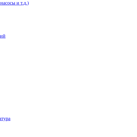
асосы и т.д.)
ний
атура