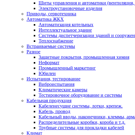
Щиты управления и автоматики (вентиляция, н
Электроустановочные изделия
Приводы, сервотехника
Автоматика ЖКХ
Автоматизация котельных
Интеллектуальное здание
Системы диспетчеризации зданий и сооруже
Теплоснабжение
Встраиваемые системы
Разное
Защитные покрытия, промышленная химия
Неформат
Промышленный маркетинг
Юбилеи
Испытания, тестирование
Виброиспытания
Климатические камеры
Тестировочное оборудование и системы
Кабельная продукция
Кабеленесущие системы, лотки, крепеж.
Кабель, провод
Кабельный вводы, наконечники, клеммы, арм
Распределительные коробки, короба и т.д.
Трубные системы для прокладки кабелей
Климат