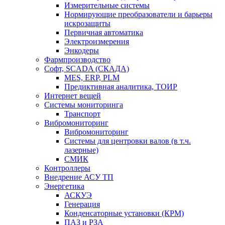
Измерительные системы
Нормирующие преобразователи и барьеры
искрозащиты
Первичная автоматика
Электроизмерения
Энкодеры
Фармпроизводство
Софт, SCADA (СКАДА)
MES, ERP, PLM
Предиктивная аналитика, ТОИР
Интернет вещей
Системы мониторинга
Транспорт
Вибромониторинг
Вибромониторинг
Системы для центровки валов (в т.ч.
лазерные)
СМИК
Контроллеры
Внедрение АСУ ТП
Энергетика
АСКУЭ
Генерация
Конденсаторные установки (КРМ)
ПАЗ и РЗА