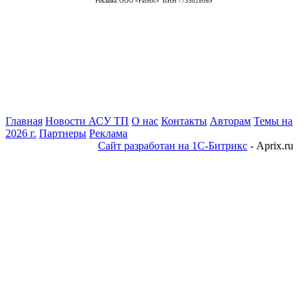
Реклама. ООО «Ратеос» ИНН 7735028069
Главная
Новости АСУ ТП
О нас
Контакты
Авторам
Темы на
2026 г.
Партнеры
Реклама
Сайт разработан на 1С-Битрикс
- Aprix.ru