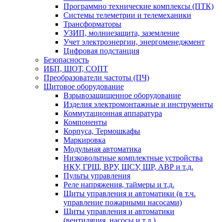
Программно технические комплексы (ПТК)
Системы телеметрии и телемеханики
Трансформаторы
УЗИП, молниезащита, заземление
Учет электроэнергии, энергоменеджмент
Цифровая подстанция
Безопасность
ИБП, ШОТ, СОПТ
Преобразователи частоты (ПЧ)
Щитовое оборудование
Взрывозащищенное оборудование
Изделия электромонтажные и инструменты
Коммутационная аппаратура
Компоненты
Корпуса, Термошкафы
Маркировка
Модульная автоматика
Низковольтные комплектные устройства
НКУ, ГРЩ, ВРУ, ЩСУ, ШР, АВР и т.д.
Пульты управления
Реле напряжения, таймеры и т.д.
Щиты управления и автоматики (в т.ч.
управление пожарными насосами)
Щиты управления и автоматики
(вентиляция, насосы и т.д.)