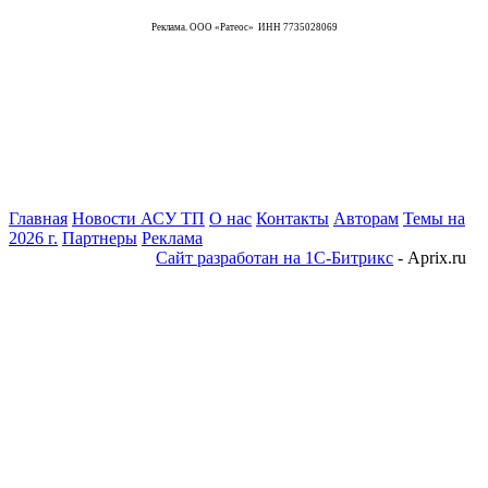
Реклама. ООО «Ратеос» ИНН 7735028069
Главная
Новости АСУ ТП
О нас
Контакты
Авторам
Темы на
2026 г.
Партнеры
Реклама
Сайт разработан на 1С-Битрикс
- Aprix.ru