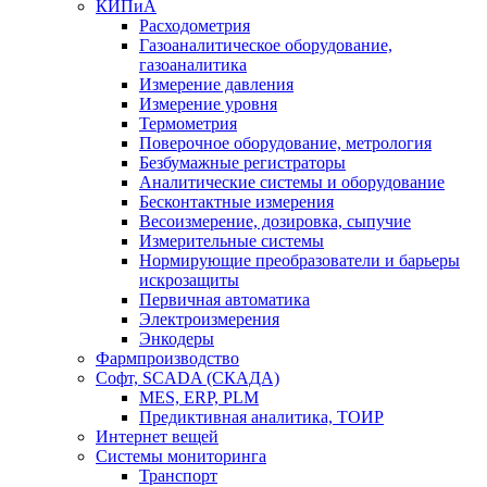
КИПиА
Расходометрия
Газоаналитическое оборудование,
газоаналитика
Измерение давления
Измерение уровня
Термометрия
Поверочное оборудование, метрология
Безбумажные регистраторы
Аналитические системы и оборудование
Бесконтактные измерения
Весоизмерение, дозировка, сыпучие
Измерительные системы
Нормирующие преобразователи и барьеры
искрозащиты
Первичная автоматика
Электроизмерения
Энкодеры
Фармпроизводство
Софт, SCADA (СКАДА)
MES, ERP, PLM
Предиктивная аналитика, ТОИР
Интернет вещей
Системы мониторинга
Транспорт