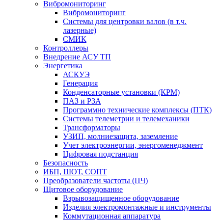
Вибромониторинг
Вибромониторинг
Системы для центровки валов (в т.ч.
лазерные)
СМИК
Контроллеры
Внедрение АСУ ТП
Энергетика
АСКУЭ
Генерация
Конденсаторные установки (КРМ)
ПАЗ и РЗА
Программно технические комплексы (ПТК)
Системы телеметрии и телемеханики
Трансформаторы
УЗИП, молниезащита, заземление
Учет электроэнергии, энергоменеджмент
Цифровая подстанция
Безопасность
ИБП, ШОТ, СОПТ
Преобразователи частоты (ПЧ)
Щитовое оборудование
Взрывозащищенное оборудование
Изделия электромонтажные и инструменты
Коммутационная аппаратура