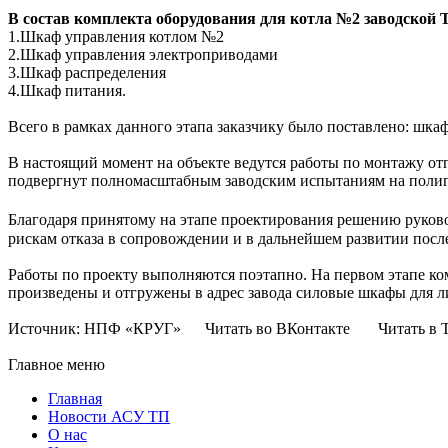
В состав комплекта оборудования для котла №2 заводской 
1.Шкаф управления котлом №2
2.Шкаф управления электроприводами
3.Шкаф распределения
4.Шкаф питания.
Всего в рамках данного этапа заказчику было поставлено: шкаф
В настоящий момент на объекте ведутся работы по монтажу о
подвергнут полномасштабным заводским испытаниям на пол
Благодаря принятому на этапе проектирования решению руков
рискам отказа в сопровождении и в дальнейшем развитии после
Работы по проекту выполняются поэтапно. На первом этапе ко
произведены и отгружены в адрес завода силовые шкафы для ли
Источник: НПФ «КРУГ» Читать во ВКонтакте Читать в Т
Главное меню
Главная
Новости АСУ ТП
О нас