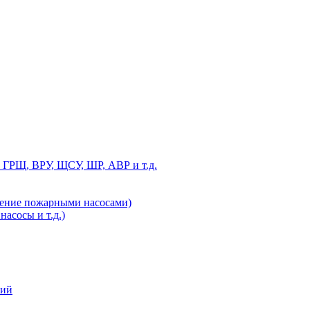
 ГРЩ, ВРУ, ЩСУ, ШР, АВР и т.д.
ление пожарными насосами)
асосы и т.д.)
ний