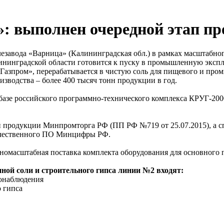
: выполнен очередной этап пр
завода «Варница» (Калининградская обл.) в рамках масштабног
лининградской области готовится к пуску в промышленную экспл
азпром», перерабатывается в чистую соль для пищевого и пром
зводства – более 400 тысяч тонн продукции в год.
базе российского программно-технического комплекса КРУГ-20
 продукции Минпромторга РФ (ПП РФ №719 от 25.07.2015), а 
отечественного ПО Минцифры РФ.
номасштабная поставка комплекта оборудования для основного 
ной соли и строительного гипса линии №2 входят:
еонаблюдения
 гипса