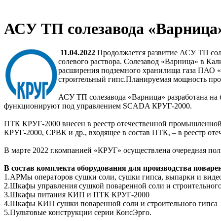
АСУ ТП солезавода «Варница»
11.04.2022
Продолжается развитие АСУ ТП соле
солевого раствора. Солезавод «Варница» в Ка
расширения подземного хранилища газа ПАО «Г
строительный гипс.Планируемая мощность прои
АСУ ТП солезавода «Варница» разработана на 
функционируют под управлением SCADA КРУГ-2000.
ПТК КРУГ-2000 внесен в реестр отечественной промышленной
КРУГ-2000, СРВК и др., входящее в состав ПТК, – в реестр 
В марте 2022 г.компанией «КРУГ» осуществлена очередная пол
В состав комплекта оборудования для производства поварен
1.АРМы операторов сушки соли, сушки гипса, выпарки и вид
2.Шкафы управления сушкой поваренной соли и строительного
3.Шкафы питания КИП и ПТК КРУГ-2000
4.Шкафы КИП сушки поваренной соли и строительного гипса
5.Пультовые конструкции серии КонсЭрго.