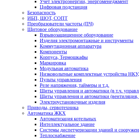
Учет электроэнергии, энергоменеджмент
Цифровая подстанция
Безопасность
ИБП, ШОТ, СОПТ
Преобразователи частоты (ПЧ)
Щитовое оборудование
Взрывозащищенное оборудование
Изделия электромонтажные и инструменты
Коммутационная аппаратура
Компоненты
Корпуса, Термошкафы
Маркировка
Модульная автоматика
Низковольтные комплектные устройства НКУ,
Пульты управления
Реле напряжения, таймеры и т.д.
Щиты управления и автоматики (в т.ч. управ
Щиты управления и автоматики (вентиляция, н
Электроустановочные изделия
Приводы, сервотехника
Автоматика ЖКХ
Автоматизация котельных
Интеллектуальное здание
Системы диспетчеризации зданий и сооруже
Теплоснабжение