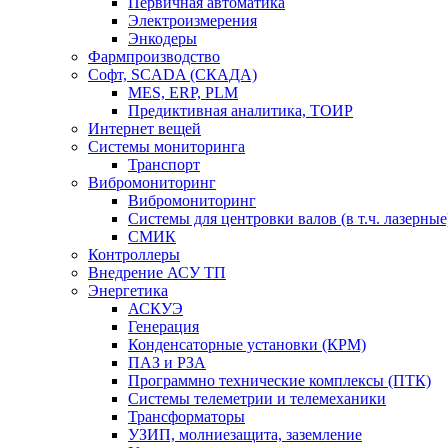
Первичная автоматика
Электроизмерения
Энкодеры
Фармпроизводство
Софт, SCADA (СКАДА)
MES, ERP, PLM
Предиктивная аналитика, ТОИР
Интернет вещей
Системы мониторинга
Транспорт
Вибромониторинг
Вибромониторинг
Системы для центровки валов (в т.ч. лазерные
СМИК
Контроллеры
Внедрение АСУ ТП
Энергетика
АСКУЭ
Генерация
Конденсаторные установки (КРМ)
ПАЗ и РЗА
Программно технические комплексы (ПТК)
Системы телеметрии и телемеханики
Трансформаторы
УЗИП, молниезащита, заземление