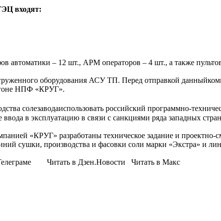
ТЭЦ входят:
ов автоматики – 12 шт., АРМ операторов – 4 шт., а также пульто
тгруженного оборудования АСУ ТП. Перед отправкой данныйкомп
игоне НПФ «КРУГ».
одства солезаводаиспользовать российский программно-технич
 ввода в эксплуатацию в связи с санкциями ряда западных стран
мпанией «КРУГ» разработаны техническое задание и проектно-с
ний сушки, производства и фасовки соли марки «Экстра» и лини
елеграме Читать в Дзен.Новости Читать в Макс