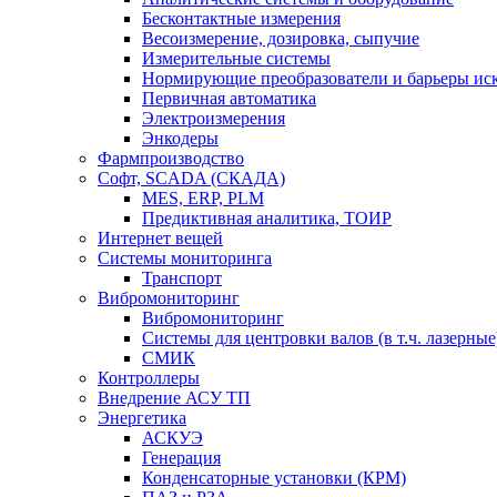
Бесконтактные измерения
Весоизмерение, дозировка, сыпучие
Измерительные системы
Нормирующие преобразователи и барьеры ис
Первичная автоматика
Электроизмерения
Энкодеры
Фармпроизводство
Софт, SCADA (СКАДА)
MES, ERP, PLM
Предиктивная аналитика, ТОИР
Интернет вещей
Системы мониторинга
Транспорт
Вибромониторинг
Вибромониторинг
Системы для центровки валов (в т.ч. лазерные
СМИК
Контроллеры
Внедрение АСУ ТП
Энергетика
АСКУЭ
Генерация
Конденсаторные установки (КРМ)