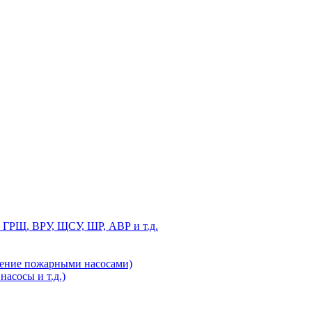
 ГРЩ, ВРУ, ЩСУ, ШР, АВР и т.д.
ление пожарными насосами)
асосы и т.д.)