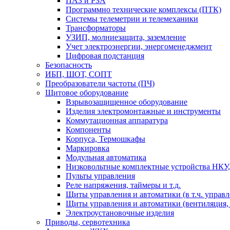
ПАЗ и РЗА
Программно технические комплексы (ПТК)
Системы телеметрии и телемеханики
Трансформаторы
УЗИП, молниезащита, заземление
Учет электроэнергии, энергоменеджмент
Цифровая подстанция
Безопасность
ИБП, ШОТ, СОПТ
Преобразователи частоты (ПЧ)
Щитовое оборудование
Взрывозащищенное оборудование
Изделия электромонтажные и инструменты
Коммутационная аппаратура
Компоненты
Корпуса, Термошкафы
Маркировка
Модульная автоматика
Низковольтные комплектные устройства НКУ,
Пульты управления
Реле напряжения, таймеры и т.д.
Щиты управления и автоматики (в т.ч. управ
Щиты управления и автоматики (вентиляция, н
Электроустановочные изделия
Приводы, сервотехника