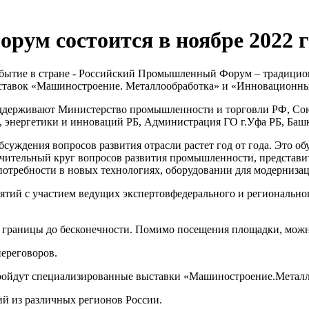
ум состоится в ноябре 2022 г
обытие в стране - Российский Промышленный Форум – традиционн
тавок «Машиностроение. Металлообработка» и «Инновационный
оддерживают Министерство промышленности и торговли РФ, Со
 энергетики и инноваций РБ, Администрация ГО г.Уфа РБ, Баш
суждения вопросов развития отрасли растет год от года. Это о
чительный круг вопросов развития промышленности, представит
потребности в новых технологиях, оборудовании для модерниза
иятий с участием ведущих экспертовфедерального и регионально
границы до бесконечности. Помимо посещения площадки, можно
переговоров.
ройдут специализированные выставки «Машиностроение.Метал
ий из различных регионов России.