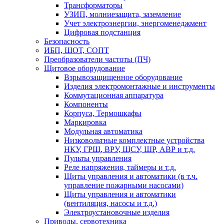
Трансформаторы
УЗИП, молниезащита, заземление
Учет электроэнергии, энергоменеджмент
Цифровая подстанция
Безопасность
ИБП, ШОТ, СОПТ
Преобразователи частоты (ПЧ)
Щитовое оборудование
Взрывозащищенное оборудование
Изделия электромонтажные и инструменты
Коммутационная аппаратура
Компоненты
Корпуса, Термошкафы
Маркировка
Модульная автоматика
Низковольтные комплектные устройства
НКУ, ГРЩ, ВРУ, ЩСУ, ШР, АВР и т.д.
Пульты управления
Реле напряжения, таймеры и т.д.
Щиты управления и автоматики (в т.ч.
управление пожарными насосами)
Щиты управления и автоматики
(вентиляция, насосы и т.д.)
Электроустановочные изделия
Приводы, сервотехника