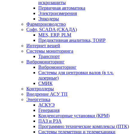
искрозащиты
Первичная автоматика
Электроизмерения
Энкодеры
Фармпроизводство
Софт, SCADA (СКАДА)
MES, ERP, PLM
Предиктивная аналитика, ТОИР
Интернет вещей
Системы мониторинга
Транспорт
Вибромониторинг
Вибромониторинг
Системы для центровки валов (в т.ч.
лазерные)
СМИК
Контроллеры
Внедрение АСУ ТП
Энергетика
АСКУЭ
Генерация
Конденсаторные установки (КРМ)
ПАЗ и РЗА
Программно технические комплексы (ПТК)
Системы телеметрии и телемеханики