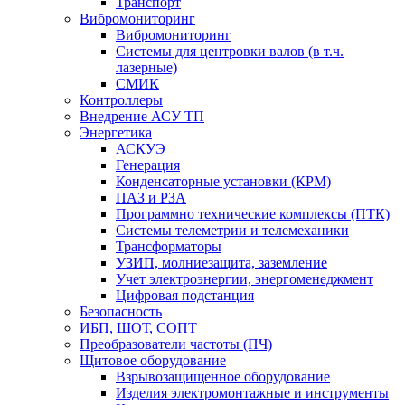
Транспорт
Вибромониторинг
Вибромониторинг
Системы для центровки валов (в т.ч.
лазерные)
СМИК
Контроллеры
Внедрение АСУ ТП
Энергетика
АСКУЭ
Генерация
Конденсаторные установки (КРМ)
ПАЗ и РЗА
Программно технические комплексы (ПТК)
Системы телеметрии и телемеханики
Трансформаторы
УЗИП, молниезащита, заземление
Учет электроэнергии, энергоменеджмент
Цифровая подстанция
Безопасность
ИБП, ШОТ, СОПТ
Преобразователи частоты (ПЧ)
Щитовое оборудование
Взрывозащищенное оборудование
Изделия электромонтажные и инструменты