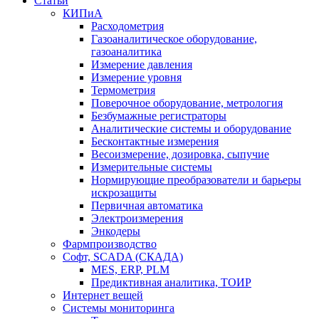
Статьи
КИПиА
Расходометрия
Газоаналитическое оборудование,
газоаналитика
Измерение давления
Измерение уровня
Термометрия
Поверочное оборудование, метрология
Безбумажные регистраторы
Аналитические системы и оборудование
Бесконтактные измерения
Весоизмерение, дозировка, сыпучие
Измерительные системы
Нормирующие преобразователи и барьеры
искрозащиты
Первичная автоматика
Электроизмерения
Энкодеры
Фармпроизводство
Софт, SCADA (СКАДА)
MES, ERP, PLM
Предиктивная аналитика, ТОИР
Интернет вещей
Системы мониторинга