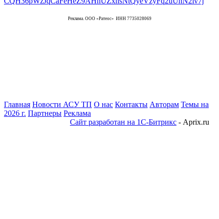
Реклама. ООО «Ратеос» ИНН 7735028069
Главная
Новости АСУ ТП
О нас
Контакты
Авторам
Темы на
2026 г.
Партнеры
Реклама
Сайт разработан на 1С-Битрикс
- Aprix.ru