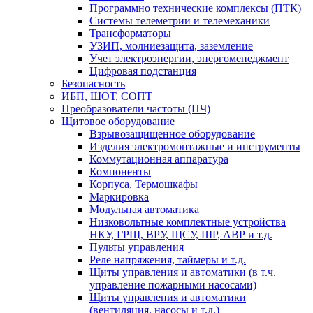
Программно технические комплексы (ПТК)
Системы телеметрии и телемеханики
Трансформаторы
УЗИП, молниезащита, заземление
Учет электроэнергии, энергоменеджмент
Цифровая подстанция
Безопасность
ИБП, ШОТ, СОПТ
Преобразователи частоты (ПЧ)
Щитовое оборудование
Взрывозащищенное оборудование
Изделия электромонтажные и инструменты
Коммутационная аппаратура
Компоненты
Корпуса, Термошкафы
Маркировка
Модульная автоматика
Низковольтные комплектные устройства
НКУ, ГРЩ, ВРУ, ЩСУ, ШР, АВР и т.д.
Пульты управления
Реле напряжения, таймеры и т.д.
Щиты управления и автоматики (в т.ч.
управление пожарными насосами)
Щиты управления и автоматики
(вентиляция, насосы и т.д.)