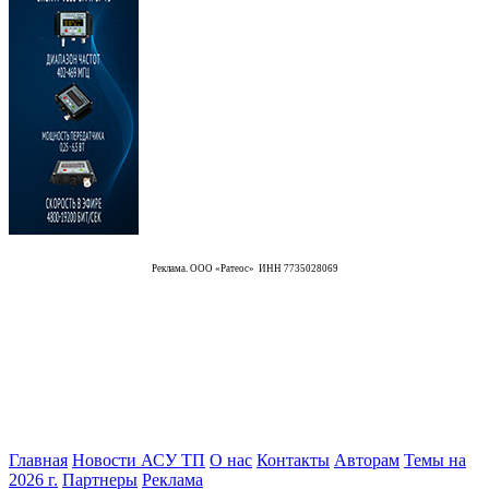
Реклама. ООО «Ратеос» ИНН 7735028069
Главная
Новости АСУ ТП
О нас
Контакты
Авторам
Темы на
2026 г.
Партнеры
Реклама