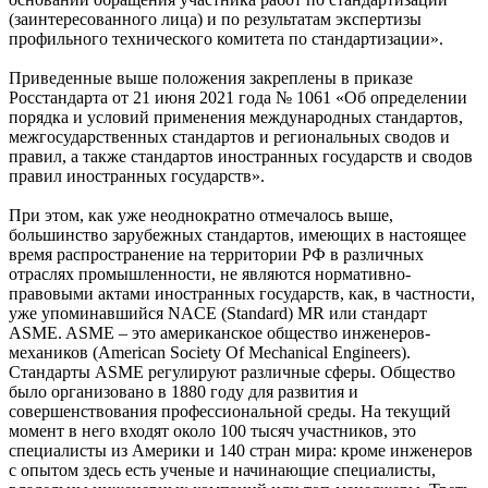
(заинтересованного ли­ца) и по результатам экспертизы
профильного технического комитета по стандартизации».
Приведенные выше положения закреплены в приказе
Росстандарта от 21 июня 2021 го­да № 1061 «Об определении
порядка и условий применения международных стандартов,
межгосударственных стандартов и региональных сводов и
правил, а также стандартов иностранных государств и сводов
правил иностранных государств».
При этом, как уже неоднократно отмечалось вы­ше,
большинство зарубежных стандартов, имеющих в настоящее
время распространение на территории РФ в различных
отраслях промышленности, не являются нормативно-
правовыми актами иностранных государств, как, в частности,
уже упоминавшийся NACE (Standard) MR или стандарт
ASME. ASME – это американское общество инженеров-
механиков (American Society Of Mechanical Engineers).
Стандарты ASME регулируют различные сферы. Общество
бы­ло организовано в 1880 го­ду для развития и
совершенствования профессиональной среды. На текущий
момент в него входят около 100 тысяч участников, это
специалисты из Америки и 140 стран ми­ра: кроме инженеров
с опытом здесь есть ученые и начинающие специалисты,