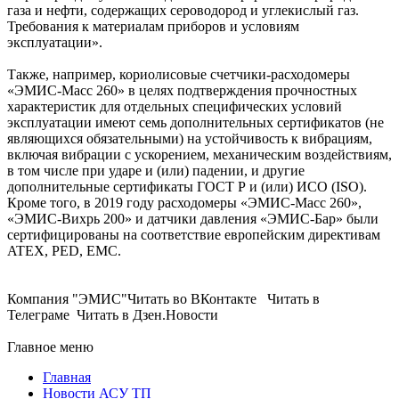
га­за и нефти, содержащих сероводород и углекислый газ.
Требования к материалам приборов и условиям
эксплуатации».
Также, например, кориолисовые счетчики-расходомеры
«ЭМИС-Масс 260» в целях подтверждения прочностных
характеристик для отдельных специфических условий
эксплуатации имеют семь дополнительных сертификатов (не
являющихся обязательными) на устойчивость к вибрациям,
включая вибрации с ускорением, механическим воздействиям,
в том числе при ударе и (или) падении, и другие
дополнительные сертификаты ГОСТ Р и (или) ИСО (ISO).
Кроме то­го, в 2019 го­ду расходомеры «ЭМИС-Масс 260»,
«ЭМИС-Вихрь 200» и датчики давления «ЭМИС-Бар» бы­ли
сертифицированы на соответствие европейским директивам
ATEX, PED, EMC.
Компания "ЭМИС"Читать во ВКонтакте Читать в
Телеграме Читать в Дзен.Новости
Главное меню
Главная
Новости АСУ ТП