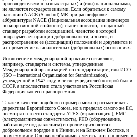
производителями в разных странах) и (или) национальными,
не являются государственными. Если обратиться к самому
названию NACE (Standard) MR при расшифровке
аббревиатуры NACE (Национальная ассоциация инженеров
по коррозионной стойкости), станет понятно, что данный
стандарт разработан ассоциацией, членство в которой
подразумевает принцип добровольности, а значит, и
распространение ее (ассоциации) положений и документов и
их применение на аналогичных (добровольных) основаниях.
Исключение в международной практике составляют,
например, стандарты и системы, утвержденные
Международной организацией по стандартизации, или ИСО
(ISO – International Organization for Standardization),
учрежденной в 1947 го­ду, в числе учредителей которой был и
СССР, а впоследствии стала участвовать Российская
Федерация как его правопреемник.
Также в качестве подобного примера можно рассматривать
директивы Европейского Союза, но в пределах самого же ЕС,
несмотря на то что стандарты АТЕХ (взрывозащита), ЕМС
(электромагнитная совместимость), PED (оборудование,
работающее под давлением) и прочие признаются в
добровольном порядке и в Индии, и на Ближнем Востоке, и
по всему ми­ру. Однако необходимо заметить, что, например, в