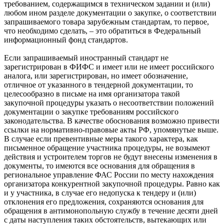
требованием, содержащимся в техническом задании и (или)
любом ином разделе документации о закупке, о соответствии
запрашиваемого товара зарубежным стандартам, то первое,
что необходимо сделать, – это обратиться в Федеральный
информационный фонд стандартов.
Если запрашиваемый иностранный стандарт не
зарегистрирован в ФИФС и имеет или не имеет российского
аналога, или зарегистрирован, но имеет обозначение,
отличное от указанного в тендерной документации, то
целесообразно в письме на имя организатора такой
закупочной процедуры указать о несоответствии положений
документации о закупке требованиям российского
законодательства. В качестве обоснования возможно привести
ссылки на нормативно-правовые акты РФ, упомянутые вы­ше.
В случае если превентивные ме­ры такого характера, как
письменное обращение участника процедуры, не возымеют
действия и устроителем торгов не будут внесены изменения в
документы, то имеются все основания для обращения в
региональное управление ФАС России по месту нахождения
организатора конкурентной закупочной процедуры. Равно как
и у участника, в случае его недопуска к тендеру и (или)
отклонения его предложения, сохраняются основания для
обращения в антимонопольную службу в течение десяти дней
с да­ты наступления таких обстоятельств, вытекающих или