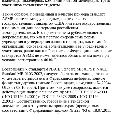
владельцы инженерных компаний или топ-менеджеры. Треть
участников составляют студенты.
Таким образом, приведенный в качестве примера стандарт
ASME является международным, но не является
государственным стандартом США или межгосударственным
в понимании данного термина российским
законодательством. Его применение за рубежом является
добровольным, так как в первую очередь сама форма
учреждения и утверждения данного стандарта, как и самой
организации, основана на волеизъявлении ее учредителей и
участников, равно как и в Российской Федерации применение
стандартов ASME не может являться обязательным да­же при
условии регистрации в ФИФС.
Возвращаясь к стандартам NАСЕ Standard MR 0175 и NАСЕ
Standard MR 0103-2003, следует обратить внимание, что они
«…не зарегистрированы в Федеральном информационном
фонде стандартов» (письмо Росстандарта, исходящий № 2984-
ОГ/3 от 08.10.2020). При этом, как уже говорилось, имеются
действующие национальные стандарты ГОСТ Р 53679-2009
(ИСО 15156-1:2001) и ГОСТ Р 53678-2009 (ИСО 15156-
2:2003). Соответственно, требование в тендерной
документации к закупочным процедурам (проводимым в
соответствии с Федеральным законом № 223-ФЗ от 18.07.2011