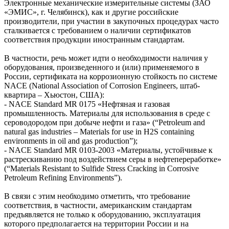
Электронные механические измерительные системы (ЗАО
«ЭМИС», г. Челябинск), как и другие российские
производители, при участии в закупочных процедурах часто
сталкивается с требованием о наличии сертификатов
соответствия продукции иностранным стандартам.
В частности, речь может идти о необходимости наличия у
оборудования, произведенного и (или) применяемого в
России, сертификата на коррозионную стойкость по системе
NACE (National Association of Corrosion Engineers, штаб-
квартира – Хьюстон, США):
- NACE Standard MR 0175 «Нефтяная и газовая
промышленность. Материалы для использования в среде с
сероводородом при добыче нефти и га­за» (“Petroleum and
natural gas industries – Materials for use in H2S containing
environments in oil and gas production”);
- NACE Standard MR 0103-2003 «Материалы, устойчивые к
растрескиванию под воздействием се­ры в нефтепереработке»
(“Materials Resistant to Sulfide Stress Cracking in Corrosive
Petroleum Refining Environments”).
В связи с этим необходимо отметить, что требование
соответствия, в частности, американским стандартам
предъявляется не только к оборудованию, эксплуатация
которого предполагается на территории России и на