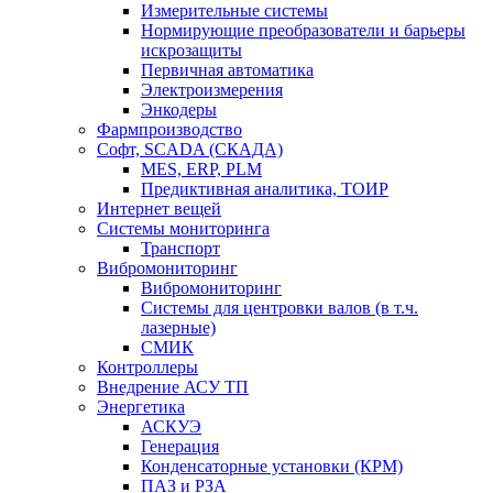
Измерительные системы
Нормирующие преобразователи и барьеры
искрозащиты
Первичная автоматика
Электроизмерения
Энкодеры
Фармпроизводство
Софт, SCADA (СКАДА)
MES, ERP, PLM
Предиктивная аналитика, ТОИР
Интернет вещей
Системы мониторинга
Транспорт
Вибромониторинг
Вибромониторинг
Системы для центровки валов (в т.ч.
лазерные)
СМИК
Контроллеры
Внедрение АСУ ТП
Энергетика
АСКУЭ
Генерация
Конденсаторные установки (КРМ)
ПАЗ и РЗА