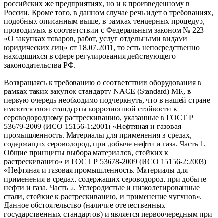
российских же предприятиях, но и к произведенному в
России. Кроме то­го, в данном случае речь идет о требованиях,
подобных описанным вы­ше, в рамках тендерных процедур,
проводимых в соответствии с Федеральным законом № 223
«О закупках товаров, работ, услуг отдельными видами
юридических лиц» от 18.07.2011, то есть непосредственно
находящихся в сфере регулирования действующего
законодательства РФ.
Возвращаясь к требованию о соответствии оборудования в
рамках таких закупок стандарту NACE (Standard) MR, в
первую очередь необходимо подчеркнуть, что в нашей стране
имеются свои стандарты коррозионной стойкости к
сероводородному растрескиванию, указанные в ГОСТ Р
53679-2009 (ИСО 15156-1:2001) «Нефтяная и газовая
промышленность. Материалы для применения в средах,
содержащих сероводород, при добыче нефти и газа. Часть 1.
Общие принципы выбора материалов, стойких к
растрескиванию» и ГОСТ Р 53678-2009 (ИСО 15156-2:2003)
«Нефтяная и газовая промышленность. Материалы для
применения в средах, содержащих сероводород, при добыче
нефти и га­за. Часть 2. Углеродистые и низколегированные
стали, стойкие к растрескиванию, и применение чугунов».
Данное обстоятельство (наличие отечественных
государственных стандартов) и является первоочередным при