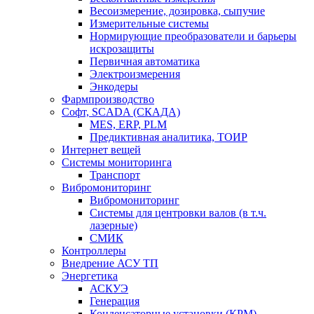
Весоизмерение, дозировка, сыпучие
Измерительные системы
Нормирующие преобразователи и барьеры
искрозащиты
Первичная автоматика
Электроизмерения
Энкодеры
Фармпроизводство
Софт, SCADA (СКАДА)
MES, ERP, PLM
Предиктивная аналитика, ТОИР
Интернет вещей
Системы мониторинга
Транспорт
Вибромониторинг
Вибромониторинг
Системы для центровки валов (в т.ч.
лазерные)
СМИК
Контроллеры
Внедрение АСУ ТП
Энергетика
АСКУЭ
Генерация
Конденсаторные установки (КРМ)