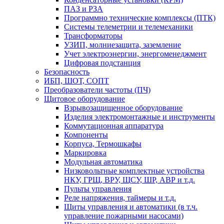
ПАЗ и РЗА
Программно технические комплексы (ПТК)
Системы телеметрии и телемеханики
Трансформаторы
УЗИП, молниезащита, заземление
Учет электроэнергии, энергоменеджмент
Цифровая подстанция
Безопасность
ИБП, ШОТ, СОПТ
Преобразователи частоты (ПЧ)
Щитовое оборудование
Взрывозащищенное оборудование
Изделия электромонтажные и инструменты
Коммутационная аппаратура
Компоненты
Корпуса, Термошкафы
Маркировка
Модульная автоматика
Низковольтные комплектные устройства
НКУ, ГРЩ, ВРУ, ЩСУ, ШР, АВР и т.д.
Пульты управления
Реле напряжения, таймеры и т.д.
Щиты управления и автоматики (в т.ч.
управление пожарными насосами)