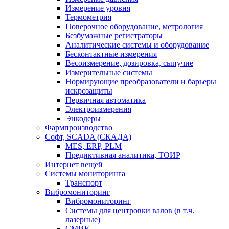
Измерение уровня
Термометрия
Поверочное оборудование, метрология
Безбумажные регистраторы
Аналитические системы и оборудование
Бесконтактные измерения
Весоизмерение, дозировка, сыпучие
Измерительные системы
Нормирующие преобразователи и барьеры
искрозащиты
Первичная автоматика
Электроизмерения
Энкодеры
Фармпроизводство
Софт, SCADA (СКАДА)
MES, ERP, PLM
Предиктивная аналитика, ТОИР
Интернет вещей
Системы мониторинга
Транспорт
Вибромониторинг
Вибромониторинг
Системы для центровки валов (в т.ч.
лазерные)
СМИК