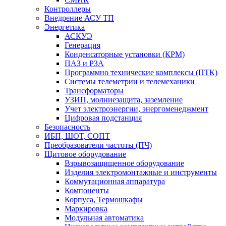
Контроллеры
Внедрение АСУ ТП
Энергетика
АСКУЭ
Генерация
Конденсаторные установки (КРМ)
ПАЗ и РЗА
Программно технические комплексы (ПТК)
Системы телеметрии и телемеханики
Трансформаторы
УЗИП, молниезащита, заземление
Учет электроэнергии, энергоменеджмент
Цифровая подстанция
Безопасность
ИБП, ШОТ, СОПТ
Преобразователи частоты (ПЧ)
Щитовое оборудование
Взрывозащищенное оборудование
Изделия электромонтажные и инструменты
Коммутационная аппаратура
Компоненты
Корпуса, Термошкафы
Маркировка
Модульная автоматика