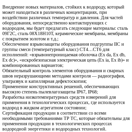
Внедрение новых материалов, стойких к водороду, который
может находиться в различных концентрациях, при
воздействии различных температур и давления. Для частей
оборудования, непосредственно контактирующих с
водородом, мы будет предлагать следующие материалы: сталь
09Г2С, сталь 08Х18Н10Т, керамические мембраны, мембраны
с покрытием золотом и т.д.;
Обеспечение взрывозащиты оборудования подгруппы IIC и
группы смеси (температурный класс) СТ4…СТ6 для
исполнений: «взрывонепроницаемая оболочка (Ex da, Ex db,
Ex dc)», «искробезопасная электрическая цепь (Ex ia, Ex ib)» и
комбинированных вариантов;
Обязательный контроль элементов оборудования и сварных
швов неразрушающими методами контроля — радиография,
ультразвук и капиллярная дефектоскопия;
Применение конструктивных решений, обеспечивающих
высокую степень пылевлагозащиты IP67, IP68;
Разработка низкотемпературных средств измерений для
применения в технологических процессах, где используется
водород в жидком агрегатном состоянии;
Сертификация продукции в соответствии со всеми
необходимыми требованиями ТР ТС, которые обязательны для
применения продукции в технологических процессах
водородной энергетики и водородных технологий.