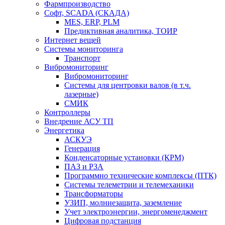
Фармпроизводство
Софт, SCADA (СКАДА)
MES, ERP, PLM
Предиктивная аналитика, ТОИР
Интернет вещей
Системы мониторинга
Транспорт
Вибромониторинг
Вибромониторинг
Системы для центровки валов (в т.ч.
лазерные)
СМИК
Контроллеры
Внедрение АСУ ТП
Энергетика
АСКУЭ
Генерация
Конденсаторные установки (КРМ)
ПАЗ и РЗА
Программно технические комплексы (ПТК)
Системы телеметрии и телемеханики
Трансформаторы
УЗИП, молниезащита, заземление
Учет электроэнергии, энергоменеджмент
Цифровая подстанция