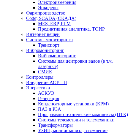
Электроизмерения
Энкодеры
Фармпроизводство
Софт, SCADA (СКАДА)
MES, ERP, PLM
Предиктивная аналитика, ТОИР
Интернет вещей
Системы мониторинга
Транспорт
Вибромониторинг
Вибромониторинг
Системы для центровки валов (в т.ч.
лазерные)
СМИК
Контроллеры
Внедрение АСУ ТП
Энергетика
АСКУЭ
Генерация
Конденсаторные установки (КРМ)
ПАЗ и РЗА
Программно технические комплексы (ПТК)
Системы телеметрии и телемеханики
Трансформаторы
УЗИП, молниезащита, заземление