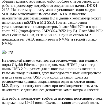
обещает компьютеру каких-либо проблем с перегревом. Для
работы процессору потребуется оперативная память DDR4-
2133. На системную плату можно установить один модуль
SODIMM максимальным объемом 16 Гб. В качестве
накопителей для размещения ПО и данных компьютер может
использовать mSATA и M.2 SSD. Платы расширения
устанавливаются в полноразмерный слот Mini PCIe и в два
слота M.2 (форм-фактор 2242/3024/3052 key B). Слот Mini PCIe
имеет сигналы USB, PCIe и SATA. Один из слотов M.2
поддерживает SATA-накопители и NVMe, а второй только
NVMe.
На передней панели компьютера расположены три медных
порта Gigabit Ethernet, три видеовыхода HDMI, два гнезда
шины USB 2.0 и разъем для выносной кнопки включения.
Разъемы ввода питания, двух последовательных интерфейсов
и двух гнезд шины USB 3.0 находятся сзади. Здесь же
расположена крышка, закрывающая один из слотов шины
M.2. Доступ к слоту позволяет при необходимости изымать
накопитель с данными без демонтажа компьютера и кабелей.
Для работы компьютеру требуется источник постоянного тока
напряжением 12~24 вольт. Схемы питания системной платы