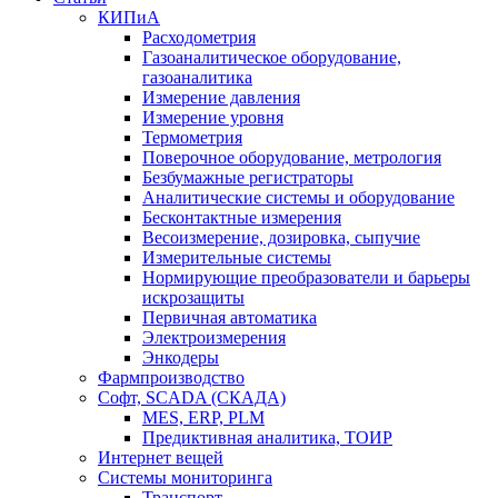
КИПиА
Расходометрия
Газоаналитическое оборудование,
газоаналитика
Измерение давления
Измерение уровня
Термометрия
Поверочное оборудование, метрология
Безбумажные регистраторы
Аналитические системы и оборудование
Бесконтактные измерения
Весоизмерение, дозировка, сыпучие
Измерительные системы
Нормирующие преобразователи и барьеры
искрозащиты
Первичная автоматика
Электроизмерения
Энкодеры
Фармпроизводство
Софт, SCADA (СКАДА)
MES, ERP, PLM
Предиктивная аналитика, ТОИР
Интернет вещей
Системы мониторинга
Транспорт