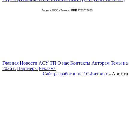
Реклама. ООО «Ратеос» ИНН 7735028069
Главная
Новости АСУ ТП
О нас
Контакты
Авторам
Темы на
2026 г.
Партнеры
Реклама
Сайт разработан на 1С-Битрикс
- Aprix.ru