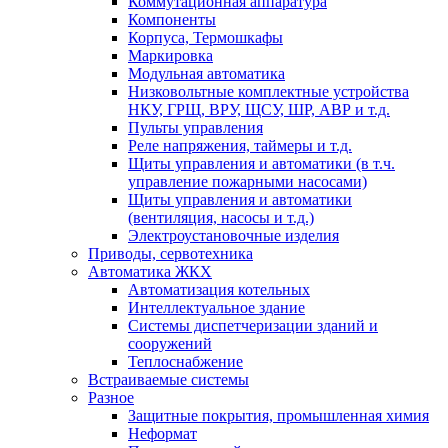
Коммутационная аппаратура
Компоненты
Корпуса, Термошкафы
Маркировка
Модульная автоматика
Низковольтные комплектные устройства
НКУ, ГРЩ, ВРУ, ЩСУ, ШР, АВР и т.д.
Пульты управления
Реле напряжения, таймеры и т.д.
Щиты управления и автоматики (в т.ч.
управление пожарными насосами)
Щиты управления и автоматики
(вентиляция, насосы и т.д.)
Электроустановочные изделия
Приводы, сервотехника
Автоматика ЖКХ
Автоматизация котельных
Интеллектуальное здание
Системы диспетчеризации зданий и
сооружений
Теплоснабжение
Встраиваемые системы
Разное
Защитные покрытия, промышленная химия
Неформат