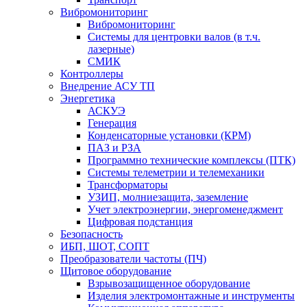
Вибромониторинг
Вибромониторинг
Системы для центровки валов (в т.ч.
лазерные)
СМИК
Контроллеры
Внедрение АСУ ТП
Энергетика
АСКУЭ
Генерация
Конденсаторные установки (КРМ)
ПАЗ и РЗА
Программно технические комплексы (ПТК)
Системы телеметрии и телемеханики
Трансформаторы
УЗИП, молниезащита, заземление
Учет электроэнергии, энергоменеджмент
Цифровая подстанция
Безопасность
ИБП, ШОТ, СОПТ
Преобразователи частоты (ПЧ)
Щитовое оборудование
Взрывозащищенное оборудование
Изделия электромонтажные и инструменты