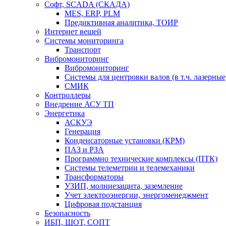
Софт, SCADA (СКАДА)
MES, ERP, PLM
Предиктивная аналитика, ТОИР
Интернет вещей
Системы мониторинга
Транспорт
Вибромониторинг
Вибромониторинг
Системы для центровки валов (в т.ч. лазерные
СМИК
Контроллеры
Внедрение АСУ ТП
Энергетика
АСКУЭ
Генерация
Конденсаторные установки (КРМ)
ПАЗ и РЗА
Программно технические комплексы (ПТК)
Системы телеметрии и телемеханики
Трансформаторы
УЗИП, молниезащита, заземление
Учет электроэнергии, энергоменеджмент
Цифровая подстанция
Безопасность
ИБП, ШОТ, СОПТ