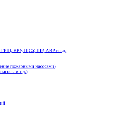
 ГРЩ, ВРУ, ЩСУ, ШР, АВР и т.д.
ление пожарными насосами)
асосы и т.д.)
ний