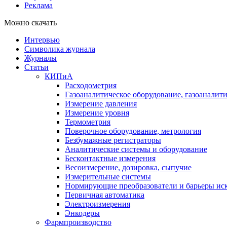
Реклама
Можно скачать
Интервью
Символика журнала
Журналы
Статьи
КИПиА
Расходометрия
Газоаналитическое оборудование, газоаналит
Измерение давления
Измерение уровня
Термометрия
Поверочное оборудование, метрология
Безбумажные регистраторы
Аналитические системы и оборудование
Бесконтактные измерения
Весоизмерение, дозировка, сыпучие
Измерительные системы
Нормирующие преобразователи и барьеры ис
Первичная автоматика
Электроизмерения
Энкодеры
Фармпроизводство