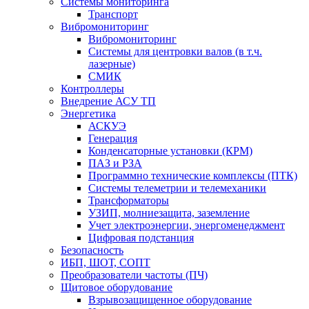
Системы мониторинга
Транспорт
Вибромониторинг
Вибромониторинг
Системы для центровки валов (в т.ч.
лазерные)
СМИК
Контроллеры
Внедрение АСУ ТП
Энергетика
АСКУЭ
Генерация
Конденсаторные установки (КРМ)
ПАЗ и РЗА
Программно технические комплексы (ПТК)
Системы телеметрии и телемеханики
Трансформаторы
УЗИП, молниезащита, заземление
Учет электроэнергии, энергоменеджмент
Цифровая подстанция
Безопасность
ИБП, ШОТ, СОПТ
Преобразователи частоты (ПЧ)
Щитовое оборудование
Взрывозащищенное оборудование