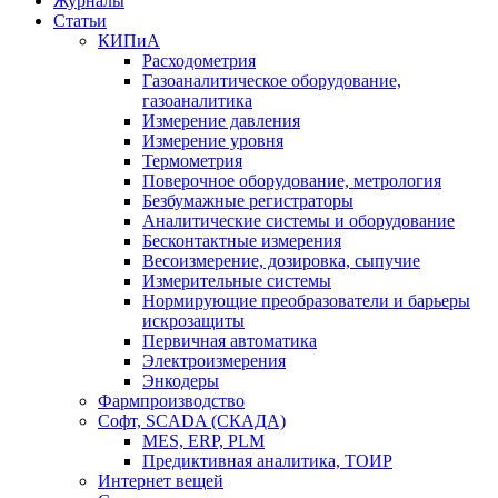
Журналы
Статьи
КИПиА
Расходометрия
Газоаналитическое оборудование,
газоаналитика
Измерение давления
Измерение уровня
Термометрия
Поверочное оборудование, метрология
Безбумажные регистраторы
Аналитические системы и оборудование
Бесконтактные измерения
Весоизмерение, дозировка, сыпучие
Измерительные системы
Нормирующие преобразователи и барьеры
искрозащиты
Первичная автоматика
Электроизмерения
Энкодеры
Фармпроизводство
Софт, SCADA (СКАДА)
MES, ERP, PLM
Предиктивная аналитика, ТОИР
Интернет вещей