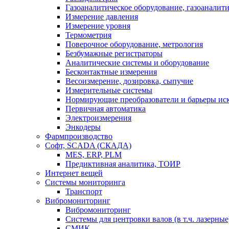
Газоаналитическое оборудование, газоаналит
Измерение давления
Измерение уровня
Термометрия
Поверочное оборудование, метрология
Безбумажные регистраторы
Аналитические системы и оборудование
Бесконтактные измерения
Весоизмерение, дозировка, сыпучие
Измерительные системы
Нормирующие преобразователи и барьеры ис
Первичная автоматика
Электроизмерения
Энкодеры
Фармпроизводство
Софт, SCADA (СКАДА)
MES, ERP, PLM
Предиктивная аналитика, ТОИР
Интернет вещей
Системы мониторинга
Транспорт
Вибромониторинг
Вибромониторинг
Системы для центровки валов (в т.ч. лазерные
СМИК