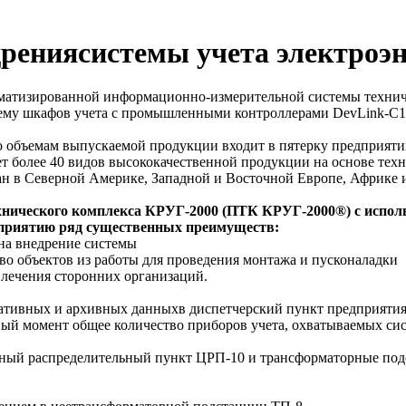
дрениясистемы учета электро
томатизированной информационно-измерительной системы техн
тему шкафов учета с промышленными контроллерами DevLink-C10
о объемам выпускаемой продукции входит в пятерку предприяти
т более 40 видов высококачественной продукции на основе техн
ан в Северной Америке, Западной и Восточной Европе, Африке 
хнического комплекса КРУГ-2000 (ПТК КРУГ-2000®) с испол
едприятию ряд существенных преимуществ:
на внедрение системы
о объектов из работы для проведения монтажа и пусконаладки
влечения сторонних организаций.
еративных и архивных данныхв диспетчерский пункт предприятия
й момент общее количество приборов учета, охватываемых сист
ьный распределительный пункт ЦРП-10 и трансформаторные по