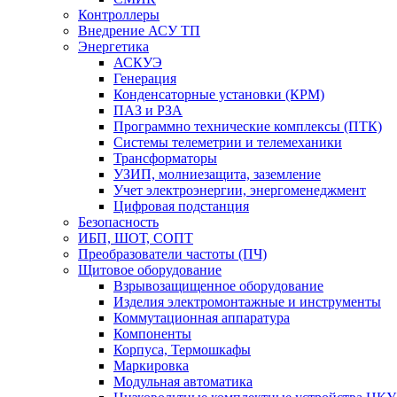
Контроллеры
Внедрение АСУ ТП
Энергетика
АСКУЭ
Генерация
Конденсаторные установки (КРМ)
ПАЗ и РЗА
Программно технические комплексы (ПТК)
Системы телеметрии и телемеханики
Трансформаторы
УЗИП, молниезащита, заземление
Учет электроэнергии, энергоменеджмент
Цифровая подстанция
Безопасность
ИБП, ШОТ, СОПТ
Преобразователи частоты (ПЧ)
Щитовое оборудование
Взрывозащищенное оборудование
Изделия электромонтажные и инструменты
Коммутационная аппаратура
Компоненты
Корпуса, Термошкафы
Маркировка
Модульная автоматика