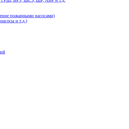
 ГРЩ, ВРУ, ЩСУ, ШР, АВР и т.д.
ление пожарными насосами)
асосы и т.д.)
ний