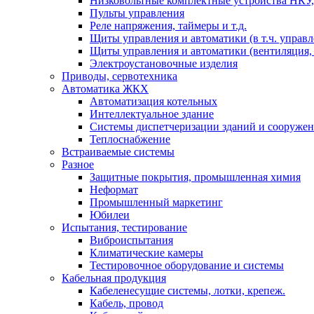
Низковольтные комплектные устройства НКУ,
Пульты управления
Реле напряжения, таймеры и т.д.
Щиты управления и автоматики (в т.ч. управ
Щиты управления и автоматики (вентиляция, н
Электроустановочные изделия
Приводы, сервотехника
Автоматика ЖКХ
Автоматизация котельных
Интеллектуальное здание
Системы диспетчеризации зданий и сооруже
Теплоснабжение
Встраиваемые системы
Разное
Защитные покрытия, промышленная химия
Неформат
Промышленный маркетинг
Юбилеи
Испытания, тестирование
Виброиспытания
Климатические камеры
Тестировочное оборудование и системы
Кабельная продукция
Кабеленесущие системы, лотки, крепеж.
Кабель, провод