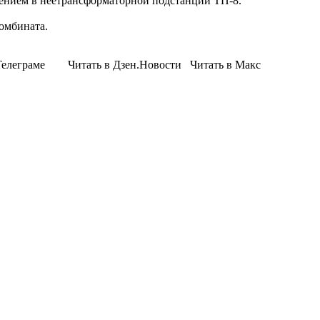
чением в неетрансформаторной подстанции ТП-8.
омбината.
елеграме Читать в Дзен.Новости Читать в Макс