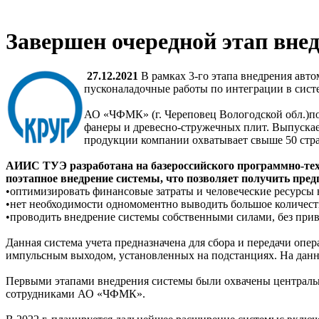
Завершен очередной этап вне
27.12.2021
В рамках 3-го этапа внедрения ав
пусконаладочные работы по интеграции в сис
АО «ЧФМК» (г. Череповец Вологодской обл.)п
фанеры и древесно-стружечных плит. Выпускае
продукции компании охватывает свыше 50 стр
АИИС ТУЭ разработана на базероссийского программно-те
поэтапное внедрение системы, что позволяет получить пр
•оптимизировать финансовые затраты и человеческие ресурсы 
•нет необходимости одномоментно выводить большое количеств
•проводить внедрение системы собственными силами, без при
Данная система учета предназначена для сбора и передачи оп
импульсным выходом, установленных на подстанциях. На данны
Первыми этапами внедрения системы были охвачены централ
сотрудниками АО «ЧФМК».