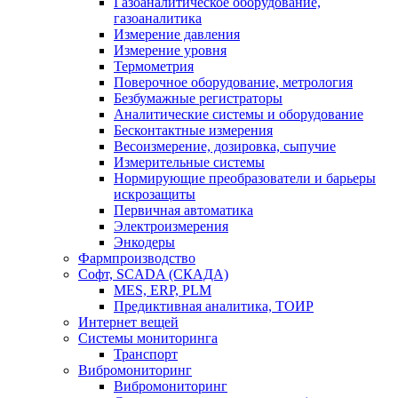
Газоаналитическое оборудование,
газоаналитика
Измерение давления
Измерение уровня
Термометрия
Поверочное оборудование, метрология
Безбумажные регистраторы
Аналитические системы и оборудование
Бесконтактные измерения
Весоизмерение, дозировка, сыпучие
Измерительные системы
Нормирующие преобразователи и барьеры
искрозащиты
Первичная автоматика
Электроизмерения
Энкодеры
Фармпроизводство
Софт, SCADA (СКАДА)
MES, ERP, PLM
Предиктивная аналитика, ТОИР
Интернет вещей
Системы мониторинга
Транспорт
Вибромониторинг
Вибромониторинг