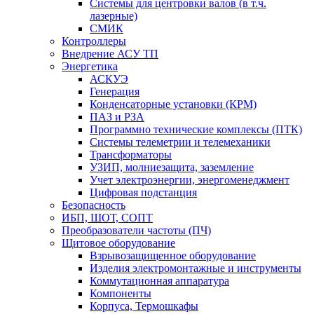
Системы для центровки валов (в т.ч.
лазерные)
СМИК
Контроллеры
Внедрение АСУ ТП
Энергетика
АСКУЭ
Генерация
Конденсаторные установки (КРМ)
ПАЗ и РЗА
Программно технические комплексы (ПТК)
Системы телеметрии и телемеханики
Трансформаторы
УЗИП, молниезащита, заземление
Учет электроэнергии, энергоменеджмент
Цифровая подстанция
Безопасность
ИБП, ШОТ, СОПТ
Преобразователи частоты (ПЧ)
Щитовое оборудование
Взрывозащищенное оборудование
Изделия электромонтажные и инструменты
Коммутационная аппаратура
Компоненты
Корпуса, Термошкафы