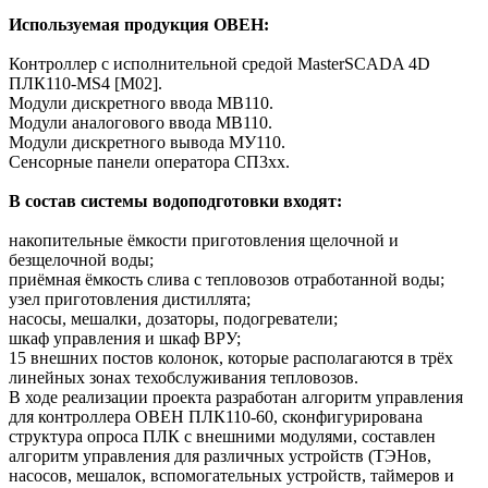
Используемая продукция ОВЕН:
Контроллер c исполнительной средой MasterSCADA 4D
ПЛК110-MS4 [M02].
Модули дискретного ввода МВ110.
Модули аналогового ввода МВ110.
Модули дискретного вывода МУ110.
Сенсорные панели оператора СП3хх.
В состав системы водоподготовки входят:
накопительные ёмкости приготовления щелочной и
безщелочной воды;
приёмная ёмкость слива с тепловозов отработанной воды;
узел приготовления дистиллята;
насосы, мешалки, дозаторы, подогреватели;
шкаф управления и шкаф ВРУ;
15 внешних постов колонок, которые располагаются в трёх
линейных зонах техобслуживания тепловозов.
В ходе реализации проекта разработан алгоритм управления
для контроллера ОВЕН ПЛК110-60, сконфигурирована
структура опроса ПЛК с внешними модулями, составлен
алгоритм управления для различных устройств (ТЭНов,
насосов, мешалок, вспомогательных устройств, таймеров и