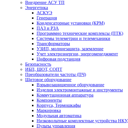
Внедрение АСУ ТП
Энергетика
АСКУЭ
Генерация
Конденсаторные установки (КРМ)
ПАЗ и РЗА
Программно технические комплексы (ПТК)
Системы телеметрии и телемеханики
Трансформаторы
УЗИП, молниезащита, заземление
Учет электроэнергии, энергоменеджмент
Цифровая подстанция
Безопасность
ИБП, ШОТ, СОПТ
Преобразователи частоты (ПЧ)
Щитовое оборудование
Взрывозащищенное оборудование
Изделия электромонтажные и инструменты
Коммутационная аппаратура
Компоненты
Корпуса, Термошкафы
Маркировка
Модульная автоматика
Низковольтные комплектные устройства НКУ,
Пульты управления