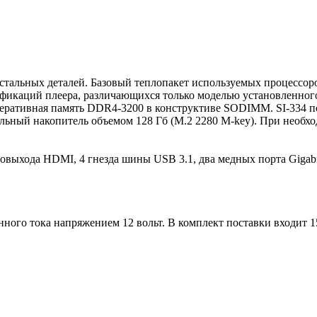
тальных деталей. Базовый теплопакет используемых процессоров
фикаций плеера, различающихся только моделью установленного
оперативная память DDR4-3200 в конструктиве SODIMM. SI-334
ельный накопитель объемом 128 Гб (M.2 2280 M-key). При необх
овыхода HDMI, 4 гнезда шины USB 3.1, два медных порта Gigabi
ного тока напряжением 12 вольт. В комплект поставки входит 1