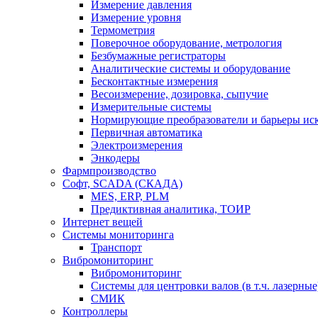
Измерение давления
Измерение уровня
Термометрия
Поверочное оборудование, метрология
Безбумажные регистраторы
Аналитические системы и оборудование
Бесконтактные измерения
Весоизмерение, дозировка, сыпучие
Измерительные системы
Нормирующие преобразователи и барьеры ис
Первичная автоматика
Электроизмерения
Энкодеры
Фармпроизводство
Софт, SCADA (СКАДА)
MES, ERP, PLM
Предиктивная аналитика, ТОИР
Интернет вещей
Системы мониторинга
Транспорт
Вибромониторинг
Вибромониторинг
Системы для центровки валов (в т.ч. лазерные
СМИК
Контроллеры