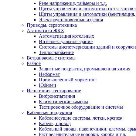
Реле напряжения, таймеры и т.д.
Щиты управления и автоматики (в т.ч. управ
Щиты управления и автоматики (вентиляция, н
Электроустановочные изделия
Приводы, сервотехника
Автоматика ЖКХ
Автоматизация котельных
Интеллектуальное здание
Системы диспетчеризации зданий и сооруже
Теплоснабжение
Встраиваемые системы
Разное
Защитные покрытия, промышленная химия
Неформат
Промышленный маркетинг
Юбилеи
Испытания, тестирование
Виброиспытания
Климатические камеры
Тестировочное оборудование и системы
Кабельная продукция
Кабеленесущие системы, лотки, крепеж.
Кабель, провод
Кабельный вводы, наконечники, клеммы, арм
Распределительные коробки, короба и т.д.