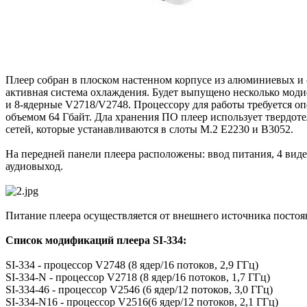
Плеер собран в плоском настенном корпусе из алюминиевых и с
активная система охлаждения. Будет выпущено несколько моди
и 8-ядерные V2718/V2748. Процессору для работы требуется 
объемом 64 Гбайт. Дла хранения ПО плеер использует твердот
сетей, которые устанавливаются в слоты M.2 E2230 и B3052.
На передней панели плеера расположены: ввод питания, 4 виде
аудиовыход.
Питание плеера осуществляется от внешнего источника постоян
Список модификаций плеера SI-334:
SI-334 - процессор V2748 (8 ядер/16 потоков, 2,9 ГГц)
SI-334-N - процессор V2718 (8 ядер/16 потоков, 1,7 ГГц)
SI-334-46 - процессор V2546 (6 ядер/12 потоков, 3,0 ГГц)
SI-334-N16 - процессор V2516(6 ядер/12 потоков, 2,1 ГГц)