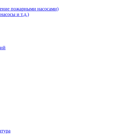
ление пожарными насосами)
асосы и т.д.)
ний
атура