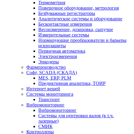
Термометрия
Поверочное оборудование, метрология
Безбумажные регистраторы
Аналитические системы и оборудование
Бесконтактные измерения
Весоизмерение, дозировка, сыпучие
Измерительные системы
Нормирующие преобразователи и барьеры
искрозащиты
Первичная автоматика
Электроизмерения
Энкодеры
Фармпроизводство
Софт, SCADA (СКАДА)
MES, ERP, PLM
Предиктивная аналитика, ТОИР
Интернет вещей
Системы мониторинга
Транспорт
Вибромониторинг
Вибромониторинг
Системы для центровки валов (в т.ч.
лазерные)
СМИК
Контроллеры