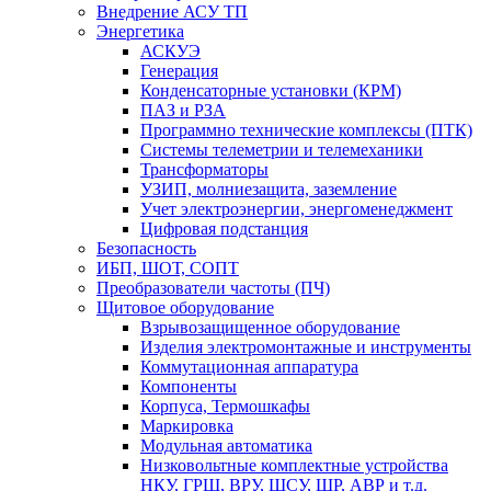
Внедрение АСУ ТП
Энергетика
АСКУЭ
Генерация
Конденсаторные установки (КРМ)
ПАЗ и РЗА
Программно технические комплексы (ПТК)
Системы телеметрии и телемеханики
Трансформаторы
УЗИП, молниезащита, заземление
Учет электроэнергии, энергоменеджмент
Цифровая подстанция
Безопасность
ИБП, ШОТ, СОПТ
Преобразователи частоты (ПЧ)
Щитовое оборудование
Взрывозащищенное оборудование
Изделия электромонтажные и инструменты
Коммутационная аппаратура
Компоненты
Корпуса, Термошкафы
Маркировка
Модульная автоматика
Низковольтные комплектные устройства
НКУ, ГРЩ, ВРУ, ЩСУ, ШР, АВР и т.д.