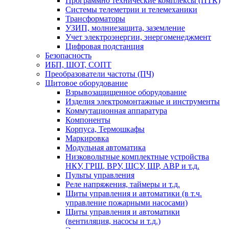
Программно технические комплексы (ПТК)
Системы телеметрии и телемеханики
Трансформаторы
УЗИП, молниезащита, заземление
Учет электроэнергии, энергоменеджмент
Цифровая подстанция
Безопасность
ИБП, ШОТ, СОПТ
Преобразователи частоты (ПЧ)
Щитовое оборудование
Взрывозащищенное оборудование
Изделия электромонтажные и инструменты
Коммутационная аппаратура
Компоненты
Корпуса, Термошкафы
Маркировка
Модульная автоматика
Низковольтные комплектные устройства
НКУ, ГРЩ, ВРУ, ЩСУ, ШР, АВР и т.д.
Пульты управления
Реле напряжения, таймеры и т.д.
Щиты управления и автоматики (в т.ч.
управление пожарными насосами)
Щиты управления и автоматики
(вентиляция, насосы и т.д.)