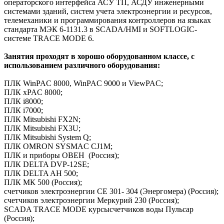
операторского интерфейса АСУ ТП, АСДУ инженерными
системами зданий, систем учета электроэнергии и ресурсов,
телемеханики и программирования контроллеров на языках
стандарта МЭК 6-1131.3 в SCADA/HMI и SOFTLOGIC-
системе TRACE MODE 6.
Занятия проходят в хорошо оборудованном классе, с
использованием различного оборудования:
ПЛК WinPAC 8000, WinPAC 9000 и ViewPAC;
ПЛК xPAC 8000;
ПЛК i8000;
ПЛК i7000;
ПЛК Mitsubishi FX2N;
ПЛК Mitsubishi FX3U;
ПЛК Mitsubishi System Q;
ПЛК OMRON SYSMAC CJ1M;
ПЛК и приборы ОВЕН (Россия);
ПЛК DELTA DVP-12SE;
ПЛК DELTA AH 500;
ПЛК МК 500 (Россия);
счетчиков электроэнергии CE 301- 304 (Энергомера) (Россия);
счетчиков электроэнергии Меркурий 230 (Россия);
SCADA TRACE MODE курсысчетчиков воды Пульсар
(Россия);