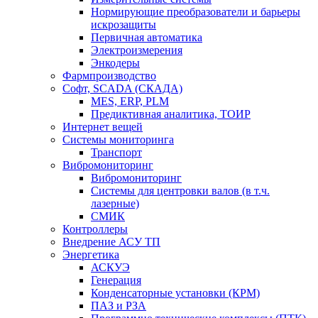
Нормирующие преобразователи и барьеры
искрозащиты
Первичная автоматика
Электроизмерения
Энкодеры
Фармпроизводство
Софт, SCADA (СКАДА)
MES, ERP, PLM
Предиктивная аналитика, ТОИР
Интернет вещей
Системы мониторинга
Транспорт
Вибромониторинг
Вибромониторинг
Системы для центровки валов (в т.ч.
лазерные)
СМИК
Контроллеры
Внедрение АСУ ТП
Энергетика
АСКУЭ
Генерация
Конденсаторные установки (КРМ)
ПАЗ и РЗА