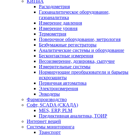
КИПиА
Расходометрия
Газоаналитическое оборудование,
газоаналитика
Измерение давления
Измерение уровня
Термометрия
Поверочное оборудование, метрология
Безбумажные регистраторы
Аналитические системы и оборудование
Бесконтактные измерения
Весоизмерение, дозировка, сыпучие
Измерительные системы
Нормирующие преобразователи и барьеры
искрозащиты
Первичная автоматика
Электроизмерения
Энкодеры
Фармпроизводство
Софт, SCADA (СКАДА)
MES, ERP, PLM
Предиктивная аналитика, ТОИР
Интернет вещей
Системы мониторинга
Транспорт