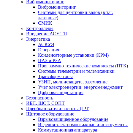
Вибромониторинг
Вибромониторинг
Системы для центровки валов (в т.ч.
лазерные)
СМИК
Контроллеры
Внедрение АСУ ТП
Энергетика
АСКУЭ
Генерация
Конденсаторные установки (КРМ)
ПАЗ и РЗА
Программно технические комплексы (ПТК)
Системы телеметрии и телемеханики
Трансформаторы
УЗИП, молниезащита, заземление
Учет электроэнергии, энергоменеджмент
Цифровая подстанция
Безопасность
ИБП, ШОТ, СОПТ
Преобразователи частоты (ПЧ)
Щитовое оборудование
Взрывозащищенное оборудование
Изделия электромонтажные и инструменты
Коммутационная аппаратура