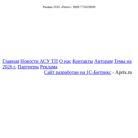
Реклама. ООО «Ратеос» ИНН 7735028069
Главная
Новости АСУ ТП
О нас
Контакты
Авторам
Темы на
2026 г.
Партнеры
Реклама
Сайт разработан на 1С-Битрикс
- Aprix.ru