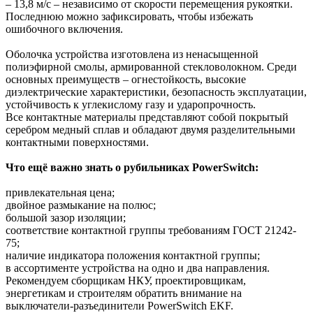
– 13,8 м/с – независимо от скорости перемещения рукоятки.
Последнюю можно зафиксировать, чтобы избежать
ошибочного включения.
Оболочка устройства изготовлена из ненасыщенной
полиэфирной смолы, армированной стекловолокном. Среди
основных преимуществ – огнестойкость, высокие
диэлектрические характеристики, безопасность эксплуатации,
устойчивость к углекислому газу и ударопрочность.
Все контактные материалы представляют собой покрытый
серебром медный сплав и обладают двумя разделительными
контактными поверхностями.
Что ещё важно знать о рубильниках PowerSwitch:
привлекательная цена;
двойное размыкание на полюс;
большой зазор изоляции;
соответствие контактной группы требованиям ГОСТ 21242-
75;
наличие индикатора положения контактной группы;
в ассортименте устройства на одно и два направления.
Рекомендуем сборщикам НКУ, проектировщикам,
энергетикам и строителям обратить внимание на
выключатели-разъединители PowerSwitch EKF.