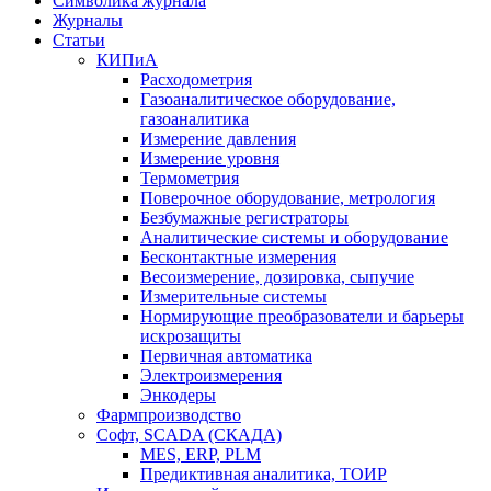
Символика журнала
Журналы
Статьи
КИПиА
Расходометрия
Газоаналитическое оборудование,
газоаналитика
Измерение давления
Измерение уровня
Термометрия
Поверочное оборудование, метрология
Безбумажные регистраторы
Аналитические системы и оборудование
Бесконтактные измерения
Весоизмерение, дозировка, сыпучие
Измерительные системы
Нормирующие преобразователи и барьеры
искрозащиты
Первичная автоматика
Электроизмерения
Энкодеры
Фармпроизводство
Софт, SCADA (СКАДА)
MES, ERP, PLM
Предиктивная аналитика, ТОИР