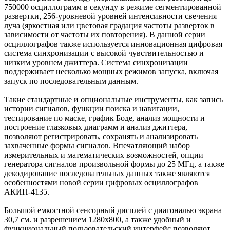
750000 осциллограмм в секунду в режиме сегментированной
развертки, 256-уровневой уровней интенсивности свечения
луча (яркостная или цветовая градация частоты разверток в
зависимости от частоты их повторения). В данной серии
осциллографов также используется инновационная цифровая
система синхронизации с высокой чувствительностью и
низким уровнем джиттера. Система синхронизации
поддерживает несколько мощных режимов запуска, включая
запуск по последовательным данным.
Такие стандартные и опциональные инструменты, как запись
истории сигналов, функции поиска и навигации,
тестирование по маске, график Боде, анализ мощности и
построение глазковых диаграмм и анализ джиттера,
позволяют регистрировать, сохранять и анализировать
захваченные формы сигналов. Впечатляющий набор
измерительных и математических возможностей, опции
генератора сигналов произвольной формы до 25 МГц, а также
декодирование последовательных данных также являются
особенностями новой серии цифровых осциллографов
АКИП-4135.
Большой емкостной сенсорный дисплей с диагональю экрана
30,7 см. и разрешением 1280х800, а также удобный и
функциональный пользовательский интерфейс позволяют