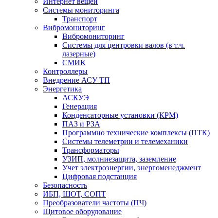
Интернет вещей
Системы мониторинга
Транспорт
Вибромониторинг
Вибромониторинг
Системы для центровки валов (в т.ч.
лазерные)
СМИК
Контроллеры
Внедрение АСУ ТП
Энергетика
АСКУЭ
Генерация
Конденсаторные установки (КРМ)
ПАЗ и РЗА
Программно технические комплексы (ПТК)
Системы телеметрии и телемеханики
Трансформаторы
УЗИП, молниезащита, заземление
Учет электроэнергии, энергоменеджмент
Цифровая подстанция
Безопасность
ИБП, ШОТ, СОПТ
Преобразователи частоты (ПЧ)
Щитовое оборудование