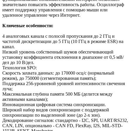
значительно повысить эффективность работы. Осциллограф
имеет поддержку управления с помощью мыши или
удаленное управление через Интернет.
Ключевые особенности:
4 аналоговых канала с полосой пропускания до 2 ГГц и
частотой дискретизации до 5 ГГц (10 ГГц в режиме ESR) на
канал.
Низкий уровень собственный шумов обеспечивающий
установку коэффициента отклонения в диапазоне от 0,5 мВ/
дел до 10 В/дел.
Технология SPO:
Скорость захвата данных: до 170000 осц/с (нормальный
режим), до 750000 (сегментированная память);
Поддержка 256-уровневой уровней интенсивности свечения
луча;
Максимальная глубина памяти 500 МБ (делится между
активными каналами);
Инновационная цифровая система синхронизации.
Широкий набор видов синхронизации с поддержкой
синхронизации по выделенной зоне (до 2-х зон).
Декодирование сигналов: стандартно - I2C, SPI, UART/RS232,
CAN, LIN, опционально - CAN FD, FlexRay, I2S, MIL-STD-
1553B, SENT, Manchester.