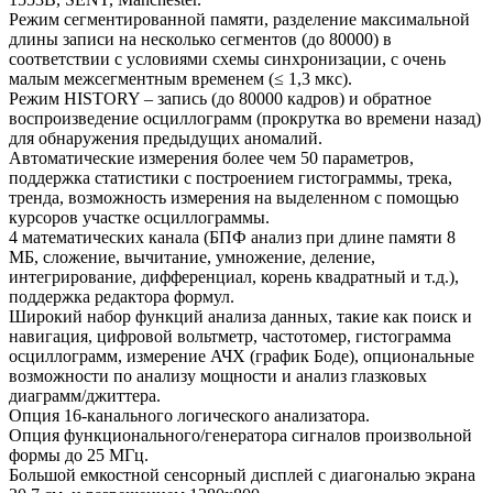
Режим сегментированной памяти, разделение максимальной
длины записи на несколько сегментов (до 80000) в
соответствии с условиями схемы синхронизации, с очень
малым межсегментным временем (≤ 1,3 мкс).
Режим HISTORY – запись (до 80000 кадров) и обратное
воспроизведение осциллограмм (прокрутка во времени назад)
для обнаружения предыдущих аномалий.
Автоматические измерения более чем 50 параметров,
поддержка статистики с построением гистограммы, трека,
тренда, возможность измерения на выделенном с помощью
курсоров участке осциллограммы.
4 математических канала (БПФ анализ при длине памяти 8
МБ, сложение, вычитание, умножение, деление,
интегрирование, дифференциал, корень квадратный и т.д.),
поддержка редактора формул.
Широкий набор функций анализа данных, такие как поиск и
навигация, цифровой вольтметр, частотомер, гистограмма
осциллограмм, измерение АЧХ (график Боде), опциональные
возможности по анализу мощности и анализ глазковых
диаграмм/джиттера.
Опция 16-канального логического анализатора.
Опция функционального/генератора сигналов произвольной
формы до 25 МГц.
Большой емкостной сенсорный дисплей с диагональю экрана