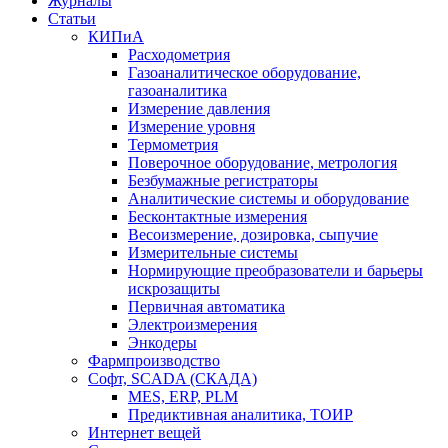
Журналы
Статьи
КИПиА
Расходометрия
Газоаналитическое оборудование,
газоаналитика
Измерение давления
Измерение уровня
Термометрия
Поверочное оборудование, метрология
Безбумажные регистраторы
Аналитические системы и оборудование
Бесконтактные измерения
Весоизмерение, дозировка, сыпучие
Измерительные системы
Нормирующие преобразователи и барьеры
искрозащиты
Первичная автоматика
Электроизмерения
Энкодеры
Фармпроизводство
Софт, SCADA (СКАДА)
MES, ERP, PLM
Предиктивная аналитика, ТОИР
Интернет вещей