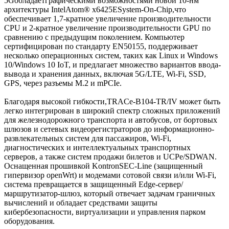
5Gобладаетграфическими возможностями новой 10-нм
архитектуры IntelAtom® x6425ESystem-On-Chip,что
обеспечивает 1,7-кратное увеличение производительности
CPU и 2-кратное увеличение производительности GPU по
сравнению с предыдущим поколением. Компьютер
сертифицирован по стандарту EN50155, поддерживает
несколько операционных систем, таких как Linux и Windows
10/Windows 10 IoT, и предлагает множество вариантов ввода-
вывода и хранения данных, включая 5G/LTE, Wi-Fi, SSD,
GPS, через разъемы M.2 и mPCIe.
Благодаря высокой гибкости,TRACe-B104-TR/IV может быть
легко интегрирован в широкий спектр сложных приложений
для железнодорожного транспорта и автобусов, от бортовых
шлюзов и сетевых видеорегистраторов до информационно-
развлекательных систем для пассажиров, Wi-Fi,
диагностических и интеллектуальных транспортных
серверов, а также систем продажи билетов и UCPe/SDWAN.
Оснащенная прошивкой KontronSEC-Line (защищенный
гипервизор openWrt) и модемами сотовой связи и/или Wi-Fi,
система превращается в защищенный Edge-сервер/
маршрутизатор-шлюз, который отвечает задачам граничных
вычислений и обладает средствами защиты
кибербезопасности, виртуализации и управления парком
оборудования.