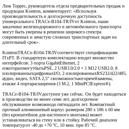
Люк Торрес, руководитель отдела предварительных продаж и
продукции Kontron, комментирует: «Используя
производительность и долгосрочную доступность
универсального TRACe-B104-TR/IVот Kontron, наши
заказчики железнодорожного и автомобильного транспорта
могут быть уверены в решении широкого спектра
современных и зачастую сложных транспортных задач на
длительный срок».
KontronTRACe-B104-TR/IVсоответствует спецификациям
ITxPT. В стандартную комплектацию входит множество
интерфейсов: 3 порта GigabitEthernet, 2
изкоторыхмогутбытьPSE, 2 USB3.0/2.0 + 1 M12 USB2.0, 8
изолированныхцифровыхI/O, 2 изолированныхRS232/422/485,
аудио, видео, SATA 2,5" свозможностьюгорячейзамены,
атакже 4 портарасширения (3 M.2, 1 MiniPCIExpress®).
TRACe-B104-TR/IVдоступен уже сейчас. Он будет находиться
в производстве не менее семи лет, долгосрочное
обслуживание возможнодо пятнадцати лет. Компактный
прочный алюминиевый корпус размером 280 x 186 x 60 мм
(без кронштейнов для настенного монтажа) может
устанавливаться на стену или в стойку. Рабочий диапазон
температур:от -40 до +70 °C, 10 мин. при 85 °C.