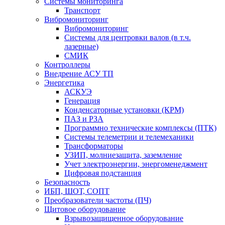
Системы мониторинга
Транспорт
Вибромониторинг
Вибромониторинг
Системы для центровки валов (в т.ч.
лазерные)
СМИК
Контроллеры
Внедрение АСУ ТП
Энергетика
АСКУЭ
Генерация
Конденсаторные установки (КРМ)
ПАЗ и РЗА
Программно технические комплексы (ПТК)
Системы телеметрии и телемеханики
Трансформаторы
УЗИП, молниезащита, заземление
Учет электроэнергии, энергоменеджмент
Цифровая подстанция
Безопасность
ИБП, ШОТ, СОПТ
Преобразователи частоты (ПЧ)
Щитовое оборудование
Взрывозащищенное оборудование