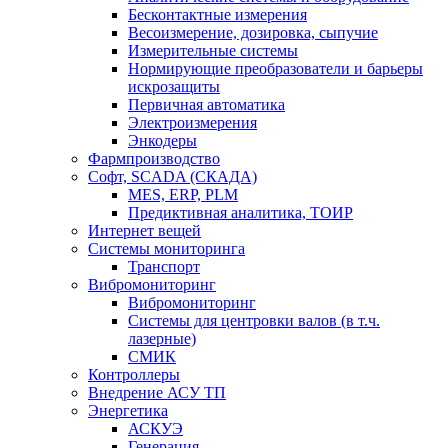
Бесконтактные измерения
Весоизмерение, дозировка, сыпучие
Измерительные системы
Нормирующие преобразователи и барьеры
искрозащиты
Первичная автоматика
Электроизмерения
Энкодеры
Фармпроизводство
Софт, SCADA (СКАДА)
MES, ERP, PLM
Предиктивная аналитика, ТОИР
Интернет вещей
Системы мониторинга
Транспорт
Вибромониторинг
Вибромониторинг
Системы для центровки валов (в т.ч.
лазерные)
СМИК
Контроллеры
Внедрение АСУ ТП
Энергетика
АСКУЭ
Генерация