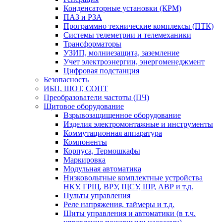
Конденсаторные установки (КРМ)
ПАЗ и РЗА
Программно технические комплексы (ПТК)
Системы телеметрии и телемеханики
Трансформаторы
УЗИП, молниезащита, заземление
Учет электроэнергии, энергоменеджмент
Цифровая подстанция
Безопасность
ИБП, ШОТ, СОПТ
Преобразователи частоты (ПЧ)
Щитовое оборудование
Взрывозащищенное оборудование
Изделия электромонтажные и инструменты
Коммутационная аппаратура
Компоненты
Корпуса, Термошкафы
Маркировка
Модульная автоматика
Низковольтные комплектные устройства
НКУ, ГРЩ, ВРУ, ЩСУ, ШР, АВР и т.д.
Пульты управления
Реле напряжения, таймеры и т.д.
Щиты управления и автоматики (в т.ч.