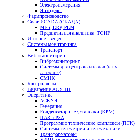
Электроизмерения
Энкодеры
Фармпроизводство
Софт, SCADA (СКАДА)
MES, ERP, PLM
Предиктивная аналитика, ТОИР
Интернет вещей
Системы мониторинга
Транспорт
Вибромониторинг
Вибромониторинг
Системы для центровки валов (в т.ч.
лазерные)
СМИК
Контроллеры
Внедрение АСУ ТП
Энергетика
АСКУЭ
Генерация
Конденсаторные установки (КРМ)
ПАЗ и РЗА
Программно технические комплексы (ПТК)
Системы телеметрии и телемеханики
Трансформаторы
УЗИП, молниезащита, заземление