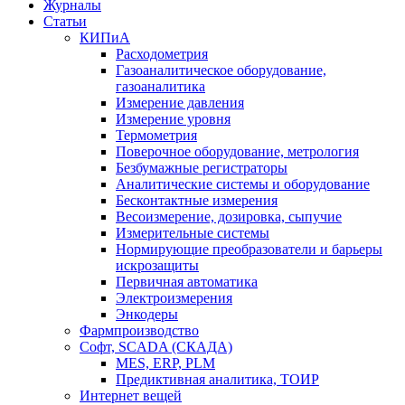
Журналы
Статьи
КИПиА
Расходометрия
Газоаналитическое оборудование,
газоаналитика
Измерение давления
Измерение уровня
Термометрия
Поверочное оборудование, метрология
Безбумажные регистраторы
Аналитические системы и оборудование
Бесконтактные измерения
Весоизмерение, дозировка, сыпучие
Измерительные системы
Нормирующие преобразователи и барьеры
искрозащиты
Первичная автоматика
Электроизмерения
Энкодеры
Фармпроизводство
Софт, SCADA (СКАДА)
MES, ERP, PLM
Предиктивная аналитика, ТОИР
Интернет вещей