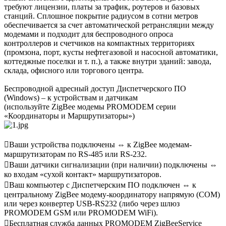
требуют лицензии, платы за трафик, роутеров и базовых
станций. Сплошное покрытие радиусом в сотни метров
обеспечивается за счет автоматической ретрансляции между
модемами и подходит для беспроводного опроса
контроллеров и счетчиков на компактных территориях
(промзона, порт, кусты нефтегазовой и насосной автоматики,
коттеджные поселки и т. п.), а также внутри зданий: завода,
склада, офисного или торгового центра.
Беспроводной адресный доступ Диспетчерского ПО
(Windows) – к устройствам и датчикам
(используйте ZigBee модемы PROMODEM серии
«Координаторы и Маршрутизаторы»)
Ваши устройства подключены ⇔ к ZigBee модемам-
маршрутизаторам по RS-485 или RS-232.
Ваши датчики сигнализации (при наличии) подключены ⇔
ко входам «сухой контакт» маршрутизаторов.
Ваш компьютер с Диспетчерским ПО подключен ⇔ к
центральному ZigBee модему-координатору напрямую (COM)
или через конвертер USB-RS232 (либо через шлюз
PROMODEM GSM или PROMODEM WiFi).
Бесплатная служба данных PROMODEM ZigBeeService