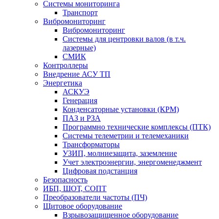
Системы мониторинга
Транспорт
Вибромониторинг
Вибромониторинг
Системы для центровки валов (в т.ч.
лазерные)
СМИК
Контроллеры
Внедрение АСУ ТП
Энергетика
АСКУЭ
Генерация
Конденсаторные установки (КРМ)
ПАЗ и РЗА
Программно технические комплексы (ПТК)
Системы телеметрии и телемеханики
Трансформаторы
УЗИП, молниезащита, заземление
Учет электроэнергии, энергоменеджмент
Цифровая подстанция
Безопасность
ИБП, ШОТ, СОПТ
Преобразователи частоты (ПЧ)
Щитовое оборудование
Взрывозащищенное оборудование