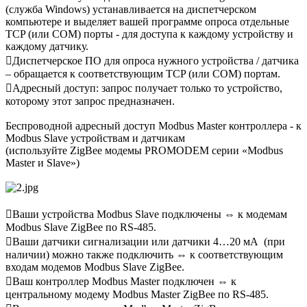
(служба Windows) устанавливается на диспетчерском
компьютере и выделяет вашей программе опроса отдельные
TCP (или COM) порты - для доступа к каждому устройству и
каждому датчику.
Диспетчерское ПО для опроса нужного устройства / датчика
– обращается к соответствующим TCP (или COM) портам.
Адресный доступ: запрос получает только то устройство,
которому этот запрос предназначен.
Беспроводной адресный доступ Modbus Master контроллера - к
Modbus Slave устройствам и датчикам
(используйте ZigBee модемы PROMODEM серии «Modbus
Master и Slave»)
Ваши устройства Modbus Slave подключены ⇔ к модемам
Modbus Slave ZigBee по RS-485.
Ваши датчики сигнализации или датчики 4…20 мА (при
наличии) можно также подключить ⇔ к соответствующим
входам модемов Modbus Slave ZigBee.
Ваш контроллер Modbus Master подключен ⇔ к
центральному модему Modbus Master ZigBee по RS-485.