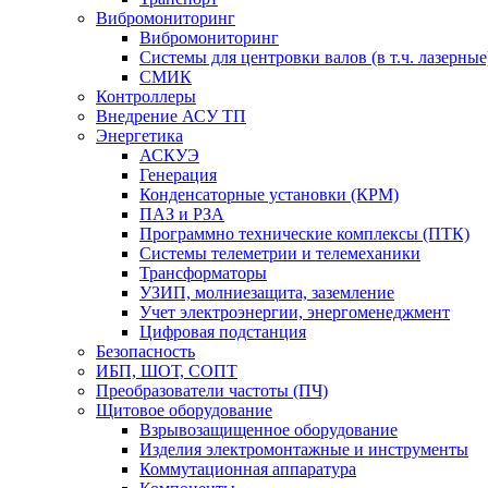
Вибромониторинг
Вибромониторинг
Системы для центровки валов (в т.ч. лазерные
СМИК
Контроллеры
Внедрение АСУ ТП
Энергетика
АСКУЭ
Генерация
Конденсаторные установки (КРМ)
ПАЗ и РЗА
Программно технические комплексы (ПТК)
Системы телеметрии и телемеханики
Трансформаторы
УЗИП, молниезащита, заземление
Учет электроэнергии, энергоменеджмент
Цифровая подстанция
Безопасность
ИБП, ШОТ, СОПТ
Преобразователи частоты (ПЧ)
Щитовое оборудование
Взрывозащищенное оборудование
Изделия электромонтажные и инструменты
Коммутационная аппаратура