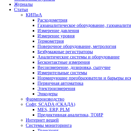
Журналы
Статьи
КИПиА
Расходометрия
Газоаналитическое оборудование, газоаналит
Измерение давления
Измерение уровня
Термометрия
Поверочное оборудование, метрология
Безбумажные регистраторы
Аналитические системы и оборудование
Бесконтактные измерения
Весоизмерение, дозировка, сыпучие
Измерительные системы
Нормирующие преобразователи и барьеры ис
Первичная автоматика
Электроизмерения
Энкодеры
Фармпроизводство
Софт, SCADA (СКАДА)
MES, ERP, PLM
Предиктивная аналитика, ТОИР
Интернет вещей
Системы мониторинга
Транспорт