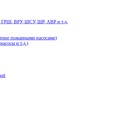
 ГРЩ, ВРУ, ЩСУ, ШР, АВР и т.д.
ление пожарными насосами)
асосы и т.д.)
ний