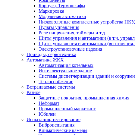
Компоненты
Корпуса, Термошкафы
Маркировка
Модульная автоматика
Низковольтные комплектные устройства НКУ,
Пульты управления
Реле напряжения, таймеры и т.д.
Щиты управления и автоматики (в т.ч. управ
Щиты управления и автоматики (вентиляция, н
Электроустановочные изделия
Приводы, сервотехника
Автоматика ЖКХ
Автоматизация котельных
Интеллектуальное здание
Системы диспетчеризации зданий и сооруже
Теплоснабжение
Встраиваемые системы
Разное
Защитные покрытия, промышленная химия
Неформат
Промышленный маркетинг
Юбилеи
Испытания, тестирование
Виброиспытания
Климатические камеры