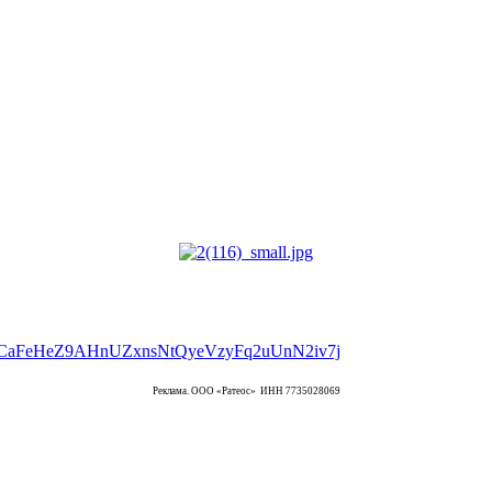
Реклама. ООО «Ратеос» ИНН 7735028069