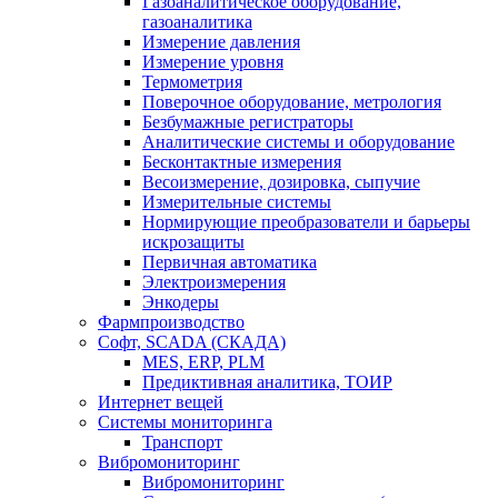
Газоаналитическое оборудование,
газоаналитика
Измерение давления
Измерение уровня
Термометрия
Поверочное оборудование, метрология
Безбумажные регистраторы
Аналитические системы и оборудование
Бесконтактные измерения
Весоизмерение, дозировка, сыпучие
Измерительные системы
Нормирующие преобразователи и барьеры
искрозащиты
Первичная автоматика
Электроизмерения
Энкодеры
Фармпроизводство
Софт, SCADA (СКАДА)
MES, ERP, PLM
Предиктивная аналитика, ТОИР
Интернет вещей
Системы мониторинга
Транспорт
Вибромониторинг
Вибромониторинг