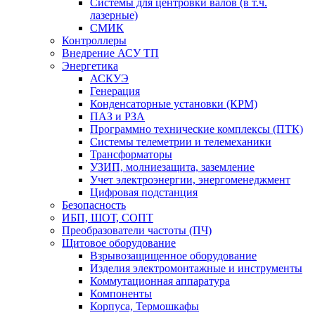
Системы для центровки валов (в т.ч.
лазерные)
СМИК
Контроллеры
Внедрение АСУ ТП
Энергетика
АСКУЭ
Генерация
Конденсаторные установки (КРМ)
ПАЗ и РЗА
Программно технические комплексы (ПТК)
Системы телеметрии и телемеханики
Трансформаторы
УЗИП, молниезащита, заземление
Учет электроэнергии, энергоменеджмент
Цифровая подстанция
Безопасность
ИБП, ШОТ, СОПТ
Преобразователи частоты (ПЧ)
Щитовое оборудование
Взрывозащищенное оборудование
Изделия электромонтажные и инструменты
Коммутационная аппаратура
Компоненты
Корпуса, Термошкафы