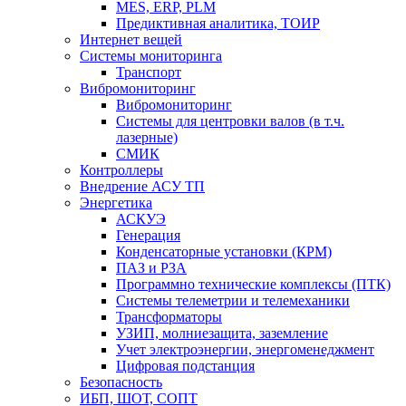
MES, ERP, PLM
Предиктивная аналитика, ТОИР
Интернет вещей
Системы мониторинга
Транспорт
Вибромониторинг
Вибромониторинг
Системы для центровки валов (в т.ч.
лазерные)
СМИК
Контроллеры
Внедрение АСУ ТП
Энергетика
АСКУЭ
Генерация
Конденсаторные установки (КРМ)
ПАЗ и РЗА
Программно технические комплексы (ПТК)
Системы телеметрии и телемеханики
Трансформаторы
УЗИП, молниезащита, заземление
Учет электроэнергии, энергоменеджмент
Цифровая подстанция
Безопасность
ИБП, ШОТ, СОПТ