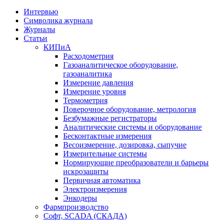
Интервью
Символика журнала
Журналы
Статьи
КИПиА
Расходометрия
Газоаналитическое оборудование,
газоаналитика
Измерение давления
Измерение уровня
Термометрия
Поверочное оборудование, метрология
Безбумажные регистраторы
Аналитические системы и оборудование
Бесконтактные измерения
Весоизмерение, дозировка, сыпучие
Измерительные системы
Нормирующие преобразователи и барьеры
искрозащиты
Первичная автоматика
Электроизмерения
Энкодеры
Фармпроизводство
Софт, SCADA (СКАДА)