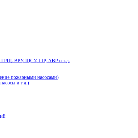
 ГРЩ, ВРУ, ЩСУ, ШР, АВР и т.д.
ление пожарными насосами)
асосы и т.д.)
ний