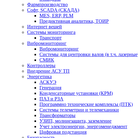
Фармпроизводство
Софт, SCADA (СКАДА)
MES, ERP, PLM
Предиктивная аналитика, ТОИР
Интернет вещей
Системы мониторинга
Транспорт
Вибромониторинг
Вибромониторинг
Системы для центровки валов (в т.ч. лазерные
СМИК
Контроллеры
Внедрение АСУ ТП
Энергетика
АСКУЭ
Генерация
Конденсаторные установки (КРМ)
ПАЗ и РЗА
Программно технические комплексы (ПТК)
Системы телеметрии и телемеханики
Трансформаторы
УЗИП, молниезащита, заземление
Учет электроэнергии, энергоменеджмент
Цифровая подстанция
Безопасность