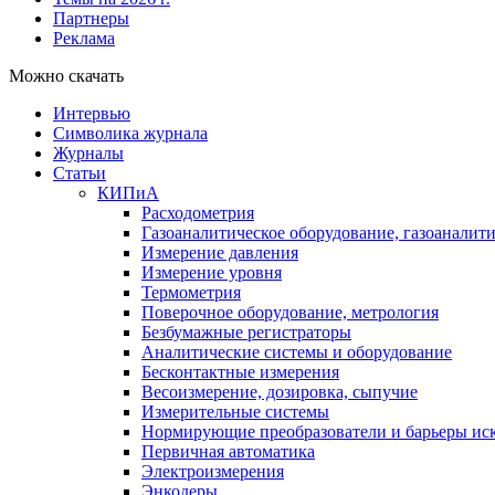
Партнеры
Реклама
Можно скачать
Интервью
Символика журнала
Журналы
Статьи
КИПиА
Расходометрия
Газоаналитическое оборудование, газоаналит
Измерение давления
Измерение уровня
Термометрия
Поверочное оборудование, метрология
Безбумажные регистраторы
Аналитические системы и оборудование
Бесконтактные измерения
Весоизмерение, дозировка, сыпучие
Измерительные системы
Нормирующие преобразователи и барьеры ис
Первичная автоматика
Электроизмерения
Энкодеры