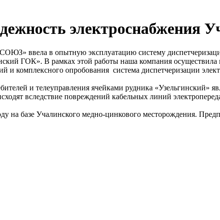
жность электроснабжения У
СОЮЗ» ввела в опытную эксплуатацию систему диспетчеризаци
нский ГОК». В рамках этой работы наша компания осуществила
аний и комплексного опробования система диспетчеризации э
бителей и телеуправления ячейками рудника «Узельгинский» яв
исходят вследствие повреждений кабельных линий электропере
оду на базе Учалинского медно-цинкового месторождения. Пред