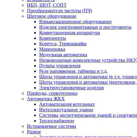
ИБП, ШОТ, СОПТ
Преобразователи частоты (ПЧ)
Щитовое оборудование
Взрывозащищенное оборудование
Изделия электромонтажные и инструменты
Коммутационная аппаратура
Компоненты
Корпуса, Термошкафы
Маркировка
Модульная автоматика
Низковольтные комплектные устройства НКУ,
Пульты управления
Реле напряжения, таймеры и т.д.
Щиты управления и автоматики (в т.ч. управ
Щиты управления и автоматики (вентиляция, н
Электроустановочные изделия
Приводы, сервотехника
Автоматика ЖКХ
Автоматизация котельных
Интеллектуальное здание
Системы диспетчеризации зданий и сооруже
Теплоснабжение
Встраиваемые системы
Разное