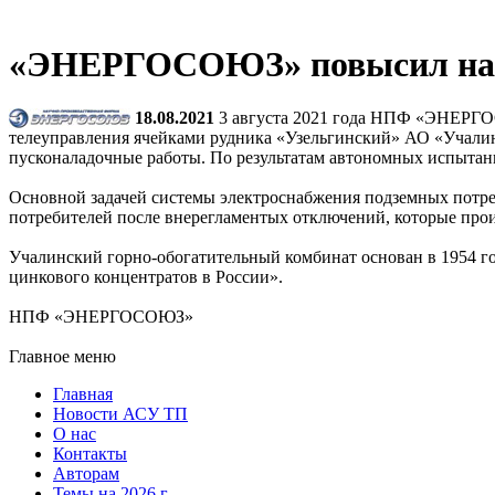
«ЭНЕРГОСОЮЗ» повысил наде
18.08.2021
3 августа 2021 года НПФ «ЭНЕРГО
телеуправления ячейками рудника «Узельгинский» АО «Учали
пусконаладочные работы. По результатам автономных испыт
Основной задачей системы электроснабжения подземных потре
потребителей после внерегламентых отключений, которые про
Учалинский горно-обогатительный комбинат основан в 1954 г
цинкового концентратов в России».
НПФ «ЭНЕРГОСОЮЗ»
Главное меню
Главная
Новости АСУ ТП
О нас
Контакты
Авторам
Темы на 2026 г.