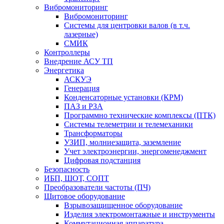
Вибромониторинг
Вибромониторинг
Системы для центровки валов (в т.ч.
лазерные)
СМИК
Контроллеры
Внедрение АСУ ТП
Энергетика
АСКУЭ
Генерация
Конденсаторные установки (КРМ)
ПАЗ и РЗА
Программно технические комплексы (ПТК)
Системы телеметрии и телемеханики
Трансформаторы
УЗИП, молниезащита, заземление
Учет электроэнергии, энергоменеджмент
Цифровая подстанция
Безопасность
ИБП, ШОТ, СОПТ
Преобразователи частоты (ПЧ)
Щитовое оборудование
Взрывозащищенное оборудование
Изделия электромонтажные и инструменты
Коммутационная аппаратура