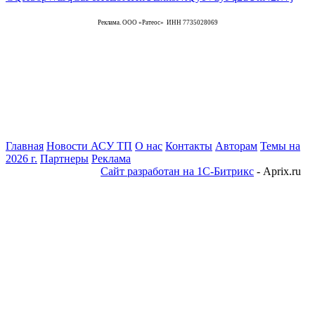
Реклама. ООО «Ратеос» ИНН 7735028069
Главная
Новости АСУ ТП
О нас
Контакты
Авторам
Темы на
2026 г.
Партнеры
Реклама
Сайт разработан на 1С-Битрикс
- Aprix.ru