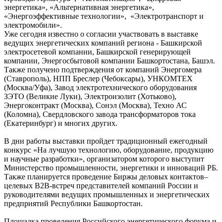
энергетика», «Альтернативная энергетика»,
«Энергоэффективные технологии», «Электротранспорт и
электромобили».
Уже сегодня известно о согласии участвовать в выставке
ведущих энергетических компаний региона - Башкирской
электросетевой компании, Башкирской генерирующей
компании, Энергосбытовой компании Башкортостана, Башэл.
Также получено подтверждения от компаний Энергомера
(Ставрополь), НПП Бреслер (Чебоксары), УНКОМТЕХ
(Москва/Уфа), Завод электротехнического оборудования
ЗЭТО (Великие Луки), Электроизолит (Хотьково),
Энергоконтракт (Москва), Сонэл (Москва), Техно АС
(Коломна), Свердловского завода трансформаторов тока
(Екатеринбург) и многих других.
В дни работы выставки пройдет традиционный ежегодный
конкурс «На лучшую технологию, оборудование, продукцию
и научные разработки», организатором которого выступит
Министерство промышленности, энергетики и инноваций РБ.
Также планируется проведение Биржы деловых контактов–
целевых B2B-встреч представителей компаний России и
руководителями ведущих промышленных и энергетических
предприятий Республики Башкортостан.
Площадка проведения Российского энергетического форума и