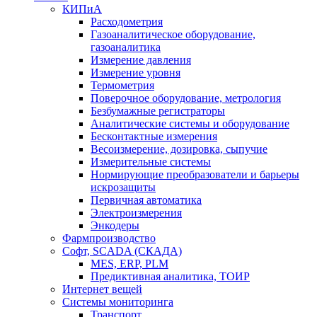
КИПиА
Расходометрия
Газоаналитическое оборудование,
газоаналитика
Измерение давления
Измерение уровня
Термометрия
Поверочное оборудование, метрология
Безбумажные регистраторы
Аналитические системы и оборудование
Бесконтактные измерения
Весоизмерение, дозировка, сыпучие
Измерительные системы
Нормирующие преобразователи и барьеры
искрозащиты
Первичная автоматика
Электроизмерения
Энкодеры
Фармпроизводство
Софт, SCADA (СКАДА)
MES, ERP, PLM
Предиктивная аналитика, ТОИР
Интернет вещей
Системы мониторинга
Транспорт