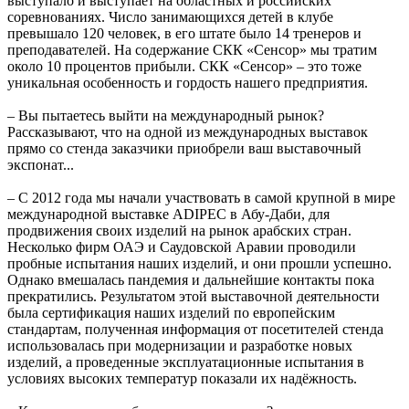
выступало и выступает на областных и российских
соревнованиях. Число занимающихся детей в клубе
превышало 120 человек, в его штате было 14 тренеров и
преподавателей. На содержание СКК «Сенсор» мы тратим
около 10 процентов прибыли. СКК «Сенсор» – это тоже
уникальная особенность и гордость нашего предприятия.
– Вы пытаетесь выйти на международный рынок?
Рассказывают, что на одной из международных выставок
прямо со стенда заказчики приобрели ваш выставочный
экспонат...
– С 2012 года мы начали участвовать в самой крупной в мире
международной выставке ADIPEC в Абу-Даби, для
продвижения своих изделий на рынок арабских стран.
Несколько фирм ОАЭ и Саудовской Аравии проводили
пробные испытания наших изделий, и они прошли успешно.
Однако вмешалась пандемия и дальнейшие контакты пока
прекратились. Результатом этой выставочной деятельности
была сертификация наших изделий по европейским
стандартам, полученная информация от посетителей стенда
использовалась при модернизации и разработке новых
изделий, а проведенные эксплуатационные испытания в
условиях высоких температур показали их надёжность.