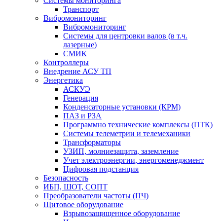
Системы мониторинга
Транспорт
Вибромониторинг
Вибромониторинг
Системы для центровки валов (в т.ч.
лазерные)
СМИК
Контроллеры
Внедрение АСУ ТП
Энергетика
АСКУЭ
Генерация
Конденсаторные установки (КРМ)
ПАЗ и РЗА
Программно технические комплексы (ПТК)
Системы телеметрии и телемеханики
Трансформаторы
УЗИП, молниезащита, заземление
Учет электроэнергии, энергоменеджмент
Цифровая подстанция
Безопасность
ИБП, ШОТ, СОПТ
Преобразователи частоты (ПЧ)
Щитовое оборудование
Взрывозащищенное оборудование