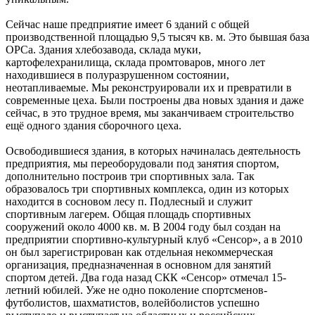
Сейчас наше предприятие имеет 6 зданий с общей
производственной площадью 9,5 тысяч кв. м. Это бывшая база
ОРСа. Здания хлебозавода, склада муки,
картофелехранилища, склада промтоваров, много лет
находившиеся в полуразрушенном состоянии,
неотапливаемые. Мы реконструировали их и превратили в
современные цеха. Были построены два новых здания и даже
сейчас, в это трудное время, мы заканчиваем строительство
ещё одного здания сборочного цеха.
Освободившиеся здания, в которых начиналась деятельность
предприятия, мы переоборудовали под занятия спортом,
дополнительно построив три спортивных зала. Так
образовалось три спортивных комплекса, один из которых
находится в сосновом лесу п. Подлесный и служит
спортивным лагерем. Общая площадь спортивных
сооружений около 4000 кв. м. В 2004 году был создан на
предприятии спортивно-культурный клуб «Сенсор», а в 2010
он был зарегистрирован как отдельная некоммерческая
организация, предназначенная в основном для занятий
спортом детей. Два года назад СКК «Сенсор» отмечал 15-
летний юбилей. Уже не одно поколение спортсменов-
футболистов, шахматистов, волейболистов успешно