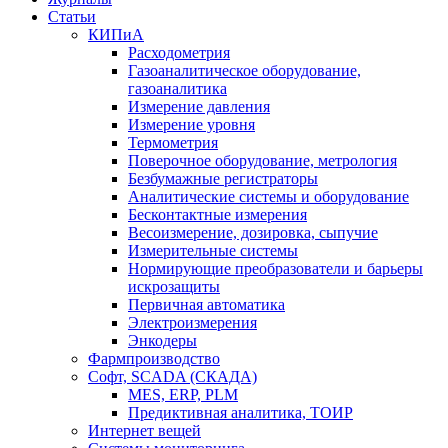
Статьи
КИПиА
Расходометрия
Газоаналитическое оборудование,
газоаналитика
Измерение давления
Измерение уровня
Термометрия
Поверочное оборудование, метрология
Безбумажные регистраторы
Аналитические системы и оборудование
Бесконтактные измерения
Весоизмерение, дозировка, сыпучие
Измерительные системы
Нормирующие преобразователи и барьеры
искрозащиты
Первичная автоматика
Электроизмерения
Энкодеры
Фармпроизводство
Софт, SCADA (СКАДА)
MES, ERP, PLM
Предиктивная аналитика, ТОИР
Интернет вещей