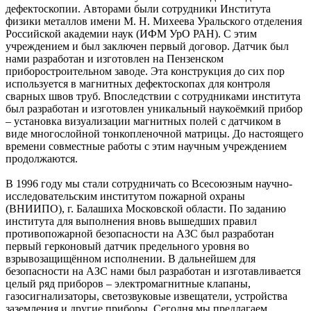
дефектоскопии. Авторами были сотрудники Института
физики металлов имени М. Н. Михеева Уральского отделения
Российской академии наук (ИФМ УрО РАН). С этим
учреждением и был заключен первый договор. Датчик был
нами разработан и изготовлен на Пензенском
приборостроительном заводе. Эта конструкция до сих пор
используется в магнитных дефектоскопах для контроля
сварных швов труб. Впоследствии с сотрудниками института
был разработан и изготовлен уникальный наукоёмкий прибор
– установка визуализации магнитных полей с датчиком в
виде многослойной тонкопленочной матрицы. До настоящего
времени совместные работы с этим научным учреждением
продолжаются.
В 1996 году мы стали сотрудничать со Всесоюзным научно-
исследовательским институтом пожарной охраны
(ВНИИПО), г. Балашиха Московской области. По заданию
института для выполнения вновь вышедших правил
противопожарной безопасности на АЗС был разработан
первый герконовый датчик предельного уровня во
взрывозащищённом исполнении. В дальнейшем для
безопасности на АЗС нами был разработан и изготавливается
целый ряд приборов – электромагнитные клапаны,
газосигнализаторы, светозвуковые извещатели, устройства
заземления и другие приборы. Сегодня мы предлагаем